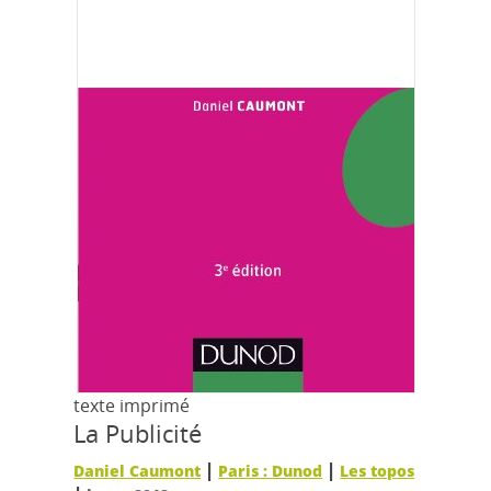
texte imprimé
La Publicité
|
|
Daniel Caumont
Paris : Dunod
Les topos