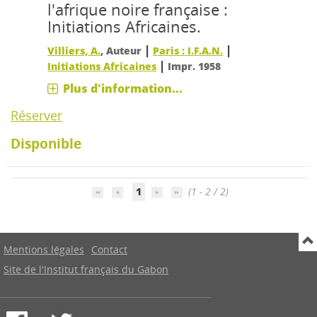
l'afrique noire française :
Initiations Africaines.
|
|
Villiers, A.
, Auteur
Paris : I.F.A.N.
|
Initiations Africaines
Impr. 1958
Plus d'information...
Réserver
Disponible
1
(1 - 2 / 2)
Mentions légales
Contact
Site de l'Institut français du Gabon