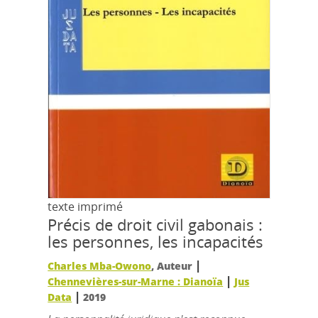
texte imprimé
Précis de droit civil gabonais :
les personnes, les incapacités
|
Charles Mba-Owono
, Auteur
|
Chennevières-sur-Marne : Dianoïa
Jus
|
Data
2019