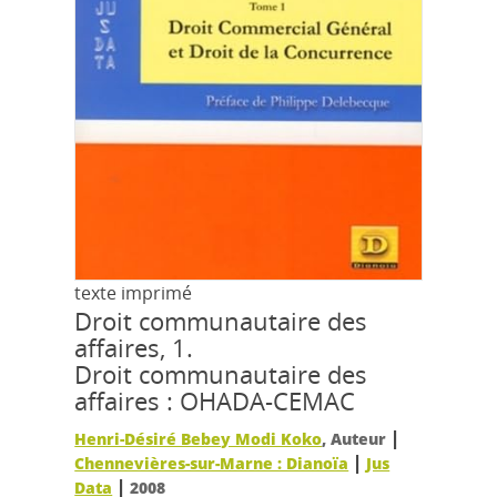
texte imprimé
Droit communautaire des
affaires, 1.
Droit communautaire des
affaires : OHADA-CEMAC
|
Henri-Désiré Bebey Modi Koko
, Auteur
|
Chennevières-sur-Marne : Dianoïa
Jus
|
Data
2008