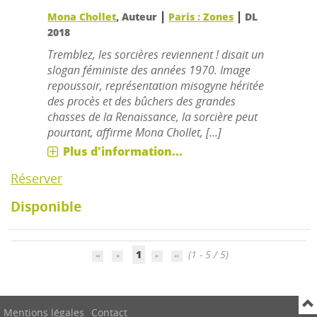
|
|
Mona Chollet
, Auteur
Paris : Zones
DL
2018
Tremblez, les sorcières reviennent ! disait un
slogan féministe des années 1970. Image
repoussoir, représentation misogyne héritée
des procès et des bûchers des grandes
chasses de la Renaissance, la sorcière peut
pourtant, affirme Mona Chollet, [...]
Plus d'information...
Réserver
Disponible
1
(1 - 5 / 5)
Mentions légales
Contact