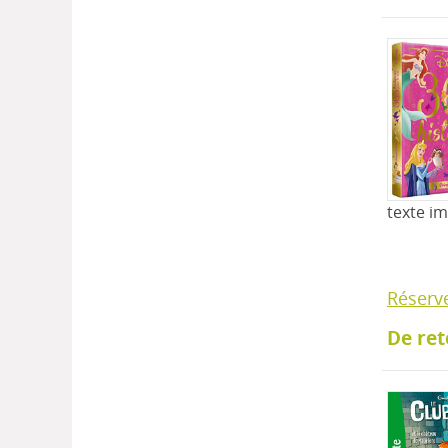
texte i
Réserv
De ret