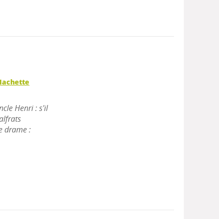
Hachette
le Henri : s'il
alfrats
ce drame :