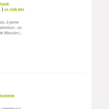
lland-
|
e
Le club des
ais, à peine
attention : un
de Mauclerc...
Hachette
er camper sur