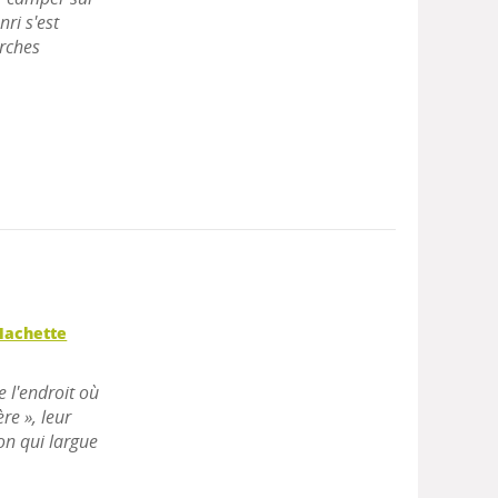
nri s'est
erches
Hachette
 l'endroit où
re », leur
ion qui largue