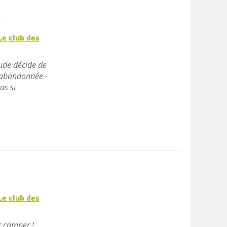
e
Le club des
aude décide de
 abandonnée -
as si
Le club des
r camper !