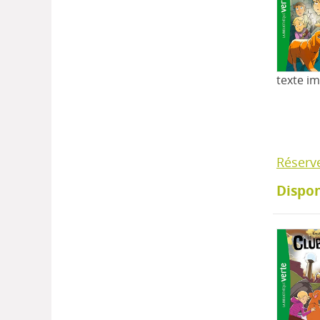
texte i
Réserv
Dispon