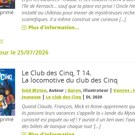
l'île de Kernach... sauf que la place est prise ! Oncle He
mprimé
installé au château pour mener de mystérieuses rech
scientifiques. Il a même construit une curieuse [...]
Plus d'information...
er
our le 25/07/2026
Le Club des Cinq, T 14.
La locomotive du club des Cinq
|
Enid Blyton
, Auteur ;
Auren
, Illustrateur
Vanves : 
|
|
Jeunesse
Le club des Cinq
DL 2020
Quand Claude, François, Mick et Annie apprennent que
ils passent leurs vacances s'appelle la « lande du Mystè
mprimé
curiosité est piquée au vif ! Y aurait-il un lien avec l'av
des billets de banque chaque nuit '[...]
Plus d'information...