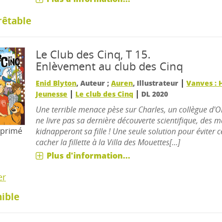
rêtable
Le Club des Cinq, T 15.
Enlèvement au club des Cinq
|
Enid Blyton
, Auteur ;
Auren
, Illustrateur
Vanves : 
|
|
Jeunesse
Le club des Cinq
DL 2020
Une terrible menace pèse sur Charles, un collègue d'Onc
ne livre pas sa dernière découverte scientifique, des m
mprimé
kidnapperont sa fille ! Une seule solution pour éviter 
cacher la fillette à la Villa des Mouettes[...]
Plus d'information...
er
ible