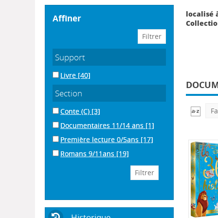
localisé à
affiner
Collectio
Support
Livre
[40]
DOCUME
Section
Fa
Conte (C)
[3]
Documentaires 11/14 ans
[1]
Première lecture 0/5ans
[17]
Romans 9/11ans
[19]
Historique