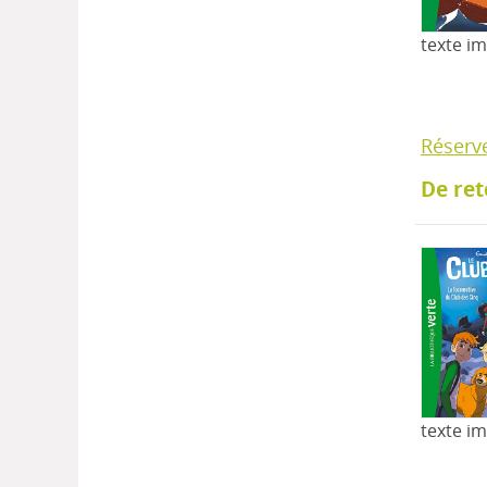
texte i
Réserv
De ret
texte i