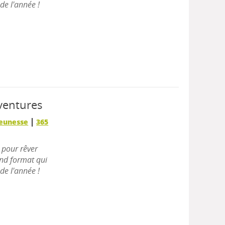
de l'année !
ventures
|
Jeunesse
365
y pour rêver
and format qui
de l'année !