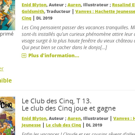
Enid Blyton
, Auteur ;
Auren
, Illustrateur ;
Rosalind E
|
Goldsmith
, Traducteur
Vanves : Hachette Jeuness
|
Cinq
DL 2019
Les Cinq pensaient passer des vacances tranquilles. M
mprimé
sont-ils installés qu'un curieux phénomène attire leur 
visage surgit à la plus haute fenêtre du vieux château 
Qui peut bien se cacher dans le donjo[...]
Plus d'information...
er
ible
Le Club des Cinq, T 13.
Le club des Cinq joue et gagne
|
Enid Blyton
, Auteur ;
Auren
, Illustrateur
Vanves : 
|
|
Jeunesse
Le club des Cinq
DL 2019
Enfin les vacances ! Claude et ses cousins rêvent d'all