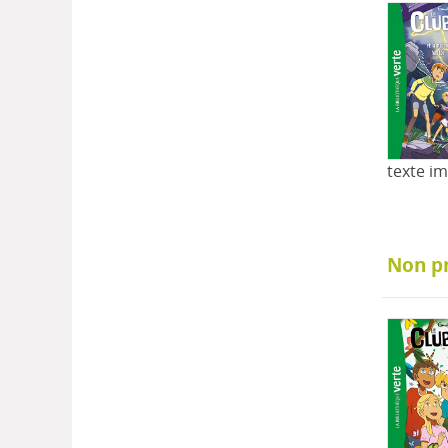
texte i
Non p