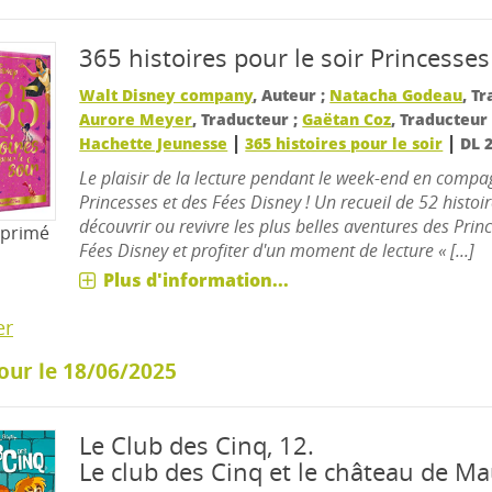
365 histoires pour le soir
Princesses
Walt Disney company
, Auteur ;
Natacha Godeau
, T
Aurore Meyer
, Traducteur ;
Gaëtan Coz
, Traducteu
|
|
Hachette Jeunesse
365 histoires pour le soir
DL 
Le plaisir de la lecture pendant le week-end en compa
Princesses et des Fées Disney ! Un recueil de 52 histoi
découvrir ou revivre les plus belles aventures des Prin
mprimé
Fées Disney et profiter d'un moment de lecture « [...]
Plus d'information...
er
our le 18/06/2025
Le Club des Cinq, 12.
Le club des Cinq et le château de Ma