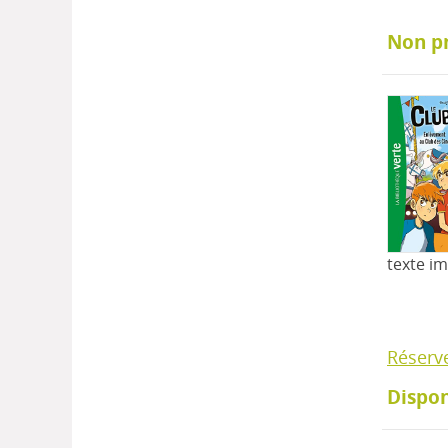
Non p
texte i
Réserv
Dispon