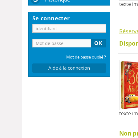
texte i
Se connecter
Réserv
Dispon
Mot de passe oublié ?
Aide à la connexion
texte i
Non p