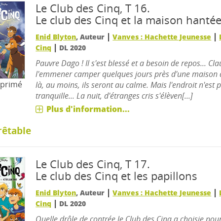
Le Club des Cinq, T 16.
Le club des Cinq et la maison hanté
|
|
Enid Blyton
, Auteur
Vanves : Hachette Jeunesse
|
Cinq
DL 2020
Pauvre Dago ! Il s'est blessé et a besoin de repos... Cl
l'emmener camper quelques jours près d'une maison
mprimé
là, au moins, ils seront au calme. Mais l'endroit n'est p
tranquille... La nuit, d'étranges cris s'élèven[...]
Plus d'information...
rêtable
Le Club des Cinq, T 17.
Le club des Cinq et les papillons
|
|
Enid Blyton
, Auteur
Vanves : Hachette Jeunesse
|
Cinq
DL 2020
Quelle drôle de contrée le Club des Cinq a choisie pou