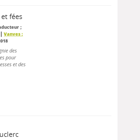
 et fées
raducteur ;
|
r
Vanves :
2018
gnie des
res pour
cesses et des
uclerc