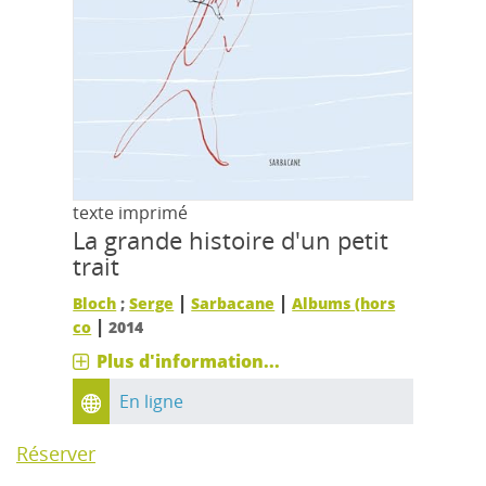
texte imprimé
La grande histoire d'un petit
trait
|
|
Bloch
;
Serge
Sarbacane
Albums (hors
|
co
2014
Plus d'information...
En ligne
Réserver