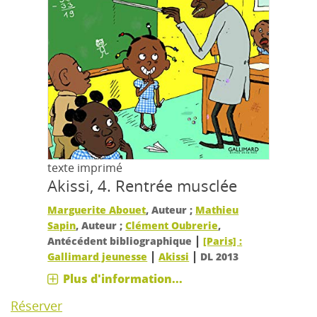
texte imprimé
Akissi, 4.
Rentrée musclée
Marguerite Abouet
, Auteur ;
Mathieu
Sapin
, Auteur ;
Clément Oubrerie
,
|
Antécédent bibliographique
[Paris] :
|
|
Gallimard jeunesse
Akissi
DL 2013
Plus d'information...
Réserver