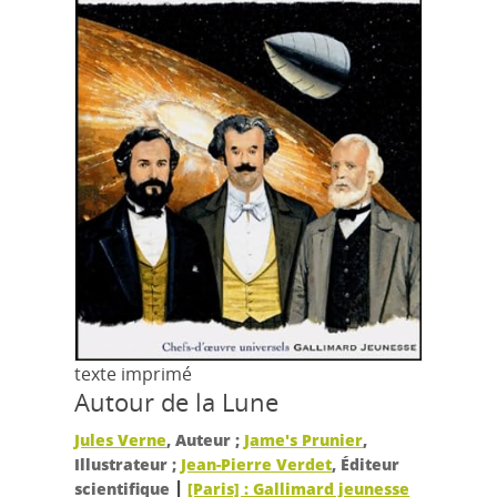
texte imprimé
Autour de la Lune
Jules Verne
, Auteur ;
Jame's Prunier
,
Illustrateur ;
Jean-Pierre Verdet
, Éditeur
|
scientifique
[Paris] : Gallimard jeunesse