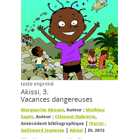
texte imprimé
Akissi, 3.
Vacances dangereuses
Marguerite Abouet
, Auteur ;
Mathieu
Sapin
, Auteur ;
Clément Oubrerie
,
|
Antécédent bibliographique
[Paris] :
|
|
Gallimard jeunesse
Akissi
DL 2012