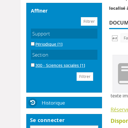
localisé à
affiner
DOCUME
Support
Fa
Périodique
[1]
Section
300 - Sciences sociales
[1]
texte i
Historique
Réserv
Se connecter
Dispon