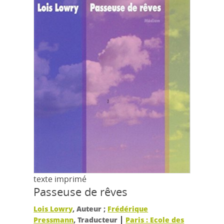
texte imprimé
Passeuse de rêves
Lois Lowry
, Auteur ;
Frédérique
|
Pressmann
, Traducteur
Paris : Ecole des