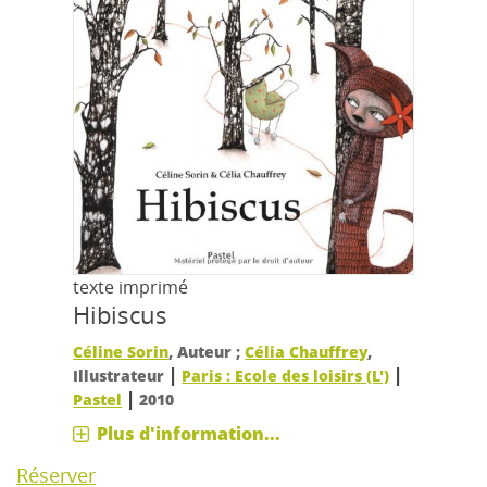
texte imprimé
Hibiscus
Céline Sorin
, Auteur ;
Célia Chauffrey
,
|
|
Illustrateur
Paris : Ecole des loisirs (L')
|
Pastel
2010
Plus d'information...
Réserver