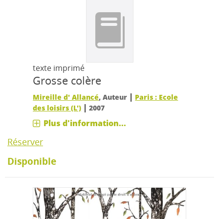
texte imprimé
Grosse colère
|
Mireille d' Allancé
, Auteur
Paris : Ecole
|
des loisirs (L')
2007
Plus d'information...
Réserver
Disponible