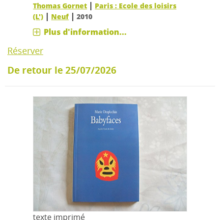
|
Thomas Gornet
Paris : Ecole des loisirs
|
|
(L')
Neuf
2010
Plus d'information...
Réserver
De retour le 25/07/2026
texte imprimé