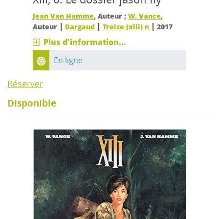
Jean Van Hamme
, Auteur ;
W. Vance
,
|
|
|
Auteur
Dargaud
Treize (xiii) n
2017
Plus d'information...
En ligne
Réserver
Disponible