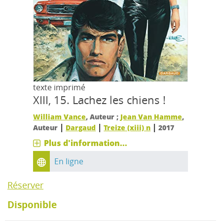
texte imprimé
XIII, 15.
Lachez les chiens !
William Vance
, Auteur ;
Jean Van Hamme
,
|
|
|
Auteur
Dargaud
Treize (xiii) n
2017
Plus d'information...
En ligne
Réserver
Disponible