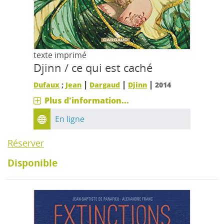
texte imprimé
Djinn / ce qui est caché
|
|
|
Dufaux
;
Jean
Dargaud
Djinn
2014
Plus d'information...
En ligne
Réserver
Disponible