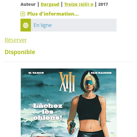
|
|
|
Auteur
Dargaud
Treize (xiii) n
2017
Plus d'information...
En ligne
Réserver
Disponible