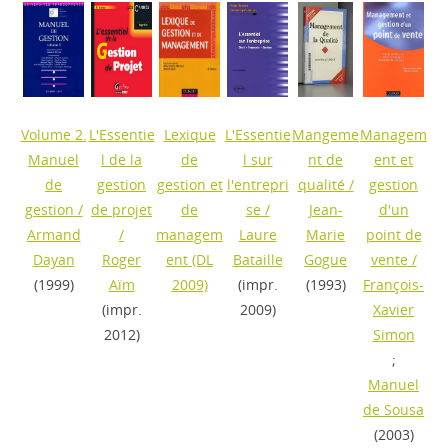
Volume 2.
L'Essentie
Lexique
L'Essentie
Mangeme
Managem
Manuel
l de la
de
l sur
nt de
ent et
de
gestion
gestion et
l'entrepri
qualité
/
gestion
gestion
/
de projet
de
se
/
Jean-
d'un
Armand
/
managem
Laure
Marie
point de
Dayan
Roger
ent
(DL
Bataille
Gogue
vente
/
(1999)
Aïm
2009)
(impr.
(1993)
François-
(impr.
2009)
Xavier
2012)
Simon
;
Manuel
de Sousa
(2003)