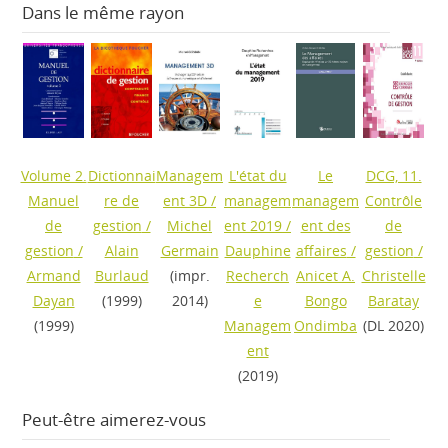
Dans le même rayon
Volume 2.
Dictionnai
Managem
L'état du
Le
DCG, 11.
Manuel
re de
ent 3D
/
managem
managem
Contrôle
de
gestion
/
Michel
ent 2019
/
ent des
de
gestion
/
Alain
Germain
Dauphine
affaires
/
gestion
/
Armand
Burlaud
(impr.
Recherch
Anicet A.
Christelle
Dayan
(1999)
2014)
e
Bongo
Baratay
(1999)
Managem
Ondimba
(DL 2020)
ent
(2019)
Peut-être aimerez-vous