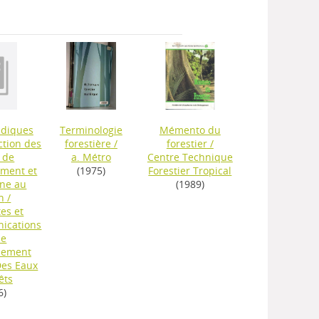
idiques
Terminologie
Mémento du
ction des
forestière
/
forestier
/
, de
a. Métro
Centre Technique
ement et
(1975)
Forestier Tropical
une au
(1989)
n
/
es et
ications
de
nement
Des Eaux
êts
6)