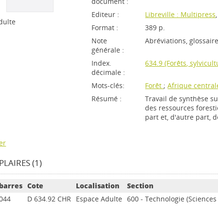
document :
Editeur :
Libreville : Multipress
dulte
Format :
389 p.
Note
Abréviations, glossair
générale :
Index.
634.9 (Forêts, sylvicult
décimale :
Mots-clés:
Forêt
;
Afrique central
Résumé :
Travail de synthèse su
des ressources forestiè
part et, d'autre part, 
er
LAIRES (1)
barres
Cote
Localisation
Section
044
D 634.92 CHR
Espace Adulte
600 - Technologie (Sciences