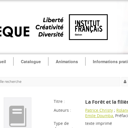
eil
Catalogue
Animations
Informations prat
le recherche
Titre :
La Forêt et la fil
Auteurs :
Patrice Christy
;
Roland
Emile Doumba
, Préfac
Type de
texte imprimé