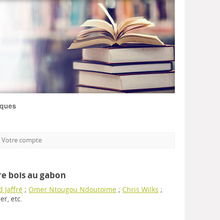
iques
Votre compte
ière bois au gabon
 Jaffré
;
Omer Ntougou Ndoutoime
;
Chris Wilks
;
ier, etc.