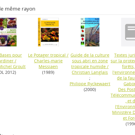
 le même rayon
 Bases pour
Le Potager tropical
/
Guide de la culture
Textes jur
ardiner
/
Charles-marie
sous abri en zone
sur la prote
Michel Groult
Messiaen
tropicale humide
/
forêts
DL 2012)
(1989)
Christian Langlais
l'environn
;
de la fa
Philippe Ryckewaert
Gabo
(2000)
Des Post
Télécommun
, et 
l'Environ
Ministère 
et For
(199