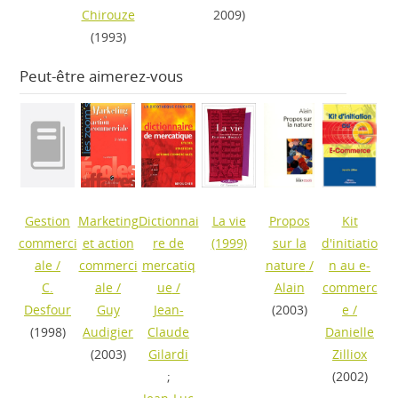
Chirouze
2009)
(1993)
Peut-être aimerez-vous
Gestion
Marketing
Dictionnai
La vie
Propos
Kit
commerci
et action
re de
(1999)
sur la
d'initiatio
ale
/
commerci
mercatiq
nature
/
n au e-
C.
ale
/
ue
/
Alain
commerc
Desfour
Guy
Jean-
(2003)
e
/
(1998)
Audigier
Claude
Danielle
(2003)
Gilardi
Zilliox
;
(2002)