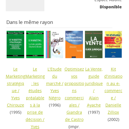
Disponible
Dans le même rayon
Le
Le
L'Etude
Optimisez
La Vente,
Kit
Marketing
Marketing
du
vos
guide
d'initiatio
stratégiq
: les
marché
/
propositio
juridique
n au e-
ue
/
études
Yves
ns
/
commerc
Yves
préalable
Négro
commerci
Alain
e
/
Chirouze
s à la
(1996)
ales
/
Ayache
Danielle
(1995)
prise de
Giandra
(1997)
Zilliox
décision
/
de Castro
(2002)
Yves
(impr.