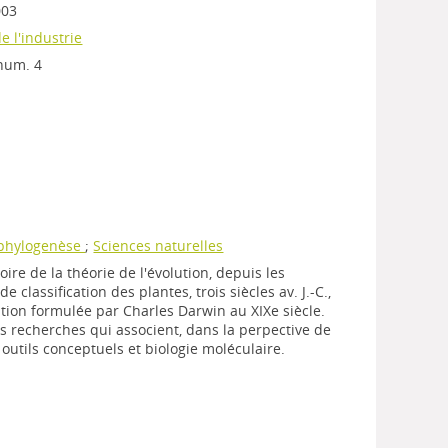
003
e l'industrie
 num. 4
phylogenèse
;
Sciences naturelles
toire de la théorie de l'évolution, depuis les
e classification des plantes, trois siècles av. J.-C.,
lution formulée par Charles Darwin au XIXe siècle.
es recherches qui associent, dans la perpective de
 outils conceptuels et biologie moléculaire.