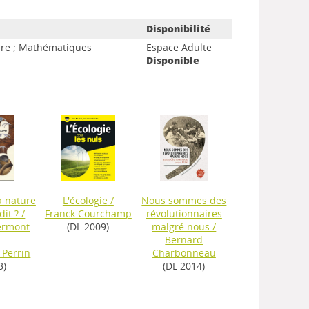
Disponibilité
ture ; Mathématiques
Espace Adulte
Disponible
a nature
L'écologie
/
Nous sommes des
dit ?
/
Franck Courchamp
révolutionnaires
ermont
(DL 2009)
malgré nous
/
Bernard
 Perrin
Charbonneau
3)
(DL 2014)