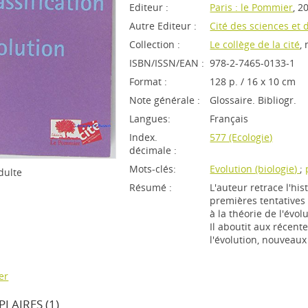
Editeur :
Paris : le Pommier
, 2
Autre Editeur :
Cité des sciences et d
Collection :
Le collège de la cité
,
ISBN/ISSN/EAN :
978-2-7465-0133-1
Format :
128 p. / 16 x 10 cm
Note générale :
Glossaire. Bibliogr.
Langues:
Français
Index.
577 (Ecologie)
décimale :
Mots-clés:
Evolution (biologie)
;
dulte
Résumé :
L'auteur retrace l'his
premières tentatives d
à la théorie de l'évo
Il aboutit aux récent
l'évolution, nouveaux
er
LAIRES (1)