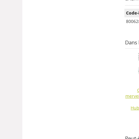
Code-
80062
Dans
mervei
Hub
Peut-