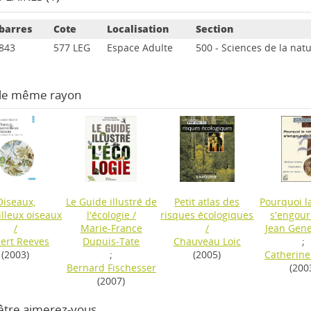
barres
Cote
Localisation
Section
843
577 LEG
Espace Adulte
500 - Sciences de la na
 le même rayon
Oiseaux,
Le Guide illustré de
Petit atlas des
Pourquoi l
lleux oiseaux
l'écologie
/
risques écologiques
s'engour
/
Marie-France
/
Jean Gen
ert Reeves
Dupuis-Tate
Chauveau Loic
;
(2003)
;
(2005)
Catherine
Bernard Fischesser
(200
(2007)
être aimerez-vous