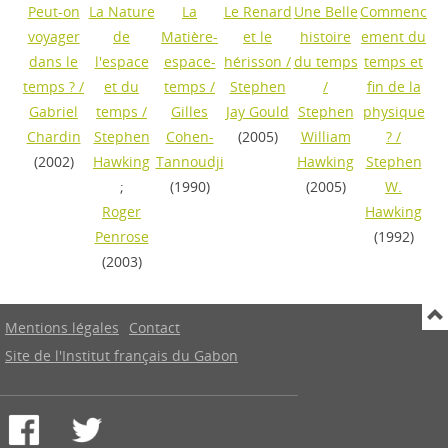
Peut-on
La Nature
La
Le Renard
Une Belle
Commenc
voyager
de
Matière-
et le
histoire
ement du
dans le
l'espace
espace-
hérisson
/
du temps
temps et
temps ?
/
et du
temps
/
Stephen
/
fin de la
Gabriel
temps
/
Gilles
Jay Gould
Stephen
physique
Chardin
Stephen
Cohen-
(2005)
William
?
/
(2002)
Hawking
Tannoudji
Hawking
Stephen
;
(1990)
(2005)
W.
Roger
Hawking
Penrose
(1992)
(2003)
Mentions légales
Contact
Site de l'Institut français du Gabon