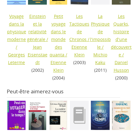
Voyage
Einstein
Petit
Les
La
Les
dans la
et la
voyage
Tactiques
Physique
Quarks,
physique
relativité
dans le
de
de
histoire
moderne
générale
/
monde
Chronos
/
l'impossib
d'une
/
Jean
des
Etienne
le
/
découvert
Georges
Eisenstae
quanta
/
Klein
Michio
e
/
Leterme
dt
Etienne
(2003)
Kaku
Daniel
(2002)
Klein
(2011)
Husson
(2004)
(2000)
Peut-être aimerez-vous