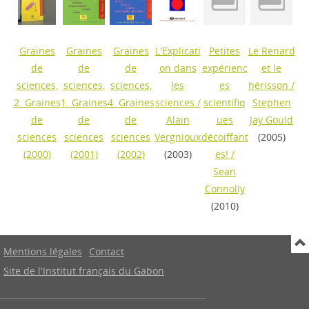
Graines
Graines
Graines
L'Explicati
Petites
Le Renard
de
de
de
on dans
expérienc
et le
sciences,
sciences,
sciences,
les
es
hérisson
/
2. Graines
1. Graines
4. Graines
sciences
/
scientifiq
Stephen
de
de
de
Alain
ues
Jay Gould
sciences
sciences
sciences
Vergnioux
décoiffant
(2005)
(2000)
(2001)
(2002)
(2003)
es!
/
Sean
Connolly
(2010)
Mentions légales
Contact
Site de l'Institut français du Gabon