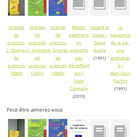
Graines
Graines
Graines
Petites
Hasard et
La
de
de
de
expérienc
chaos
/
naissance
sciences,
sciences,
sciences,
es
David
de la vie :
2. Graines
1. Graines
4. Graines
scientifiq
Ruelle
une
de
de
de
ues
(1991)
anthologi
sciences
sciences
sciences
décoiffant
e
/
(2000)
(2001)
(2002)
es!
/
Jean-louis
Sean
Fischer
Connolly
(1991)
(2010)
Peut-être aimerez-vous