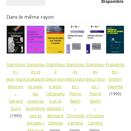
Disponible
Dans le même rayon
Statistiqu
Statistiqu
Statistiqu
Statistiqu
Statistiqu
Probabilit
e
/
es et
e
es
es
és
/
Jean-louis
probabilit
descriptiv
descriptiv
descriptiv
Gilbert
Boursin
és pour
e pour
es
/
es
/
Saporta
;
les
l'économi
Pierre
Pierre
(1990)
Gérard
sciences
e et la
Bailly
Bailly
Duru
économiq
gestion
/
;
;
(1995)
ues et
Bernard
Christine
Christine
sociales
/
Delmas
Carrère
Carrère
Maurice
(impr.
(impr.
(Impr.