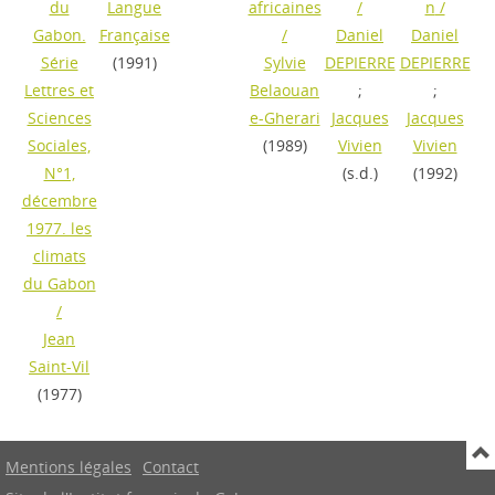
du
Langue
africaines
/
n
/
Gabon.
Française
/
Daniel
Daniel
Série
(1991)
Sylvie
DEPIERRE
DEPIERRE
Lettres et
Belaouan
;
;
Sciences
e-Gherari
Jacques
Jacques
Sociales,
(1989)
Vivien
Vivien
N°1,
(s.d.)
(1992)
décembre
1977. les
climats
du Gabon
/
Jean
Saint-Vil
(1977)
Mentions légales
Contact