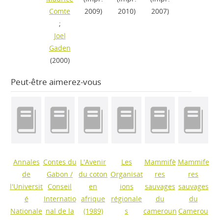
Comte
2009)
2010)
2007)
;
Joel
Gaden
(2000)
Peut-être aimerez-vous
Annales
Contes du
L'Avenir
Les
Mammifè
Mammife
de
Gabon
/
du coton
Organisat
res
res
l'Universit
Conseil
en
ions
sauvages
sauvages
é
Internatio
afrique
régionale
du
du
Nationale
nal de la
(1989)
s
cameroun
Camerou