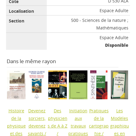
D 530 ALA
Espace Adulte
500 - Sciences de la nature ;
Mathématiques
Espace Adulte
Disponible
Dans le même rayon
Histoire
Devenez
Des
Initiation
Pratiques
Les
de la
sorciers,
physicien
aux
de la
Modèles
physique
devenez
s de A à Z
travaux
cartograp
graphiqu
et des
savants
/
/
pratiques
hie
/
es en