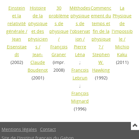
Einstein
Histoire
30
Méthodes
Commenc
La
et la
de la
problème
physique
ement du
Physique
relativité
physique
s de
s de
temps et
de
générale
/
et des
physique
l'observat
fin de la
l'impossib
Jean
physicien
/
ion
/
physique
le
/
Eisenstae
s
/
François
Pierre
?
/
Michio
dt
Jean-
Graner
Léna
Stephen
Kaku
(2002)
Claude
(impr.
;
W.
(2011)
Boudenot
2008)
Francois
Hawking
(2001)
Lebrun
(1992)
;
François
Mignard
(1996)
Mentions légales
Contact
Site de l'Institut français du Gabon