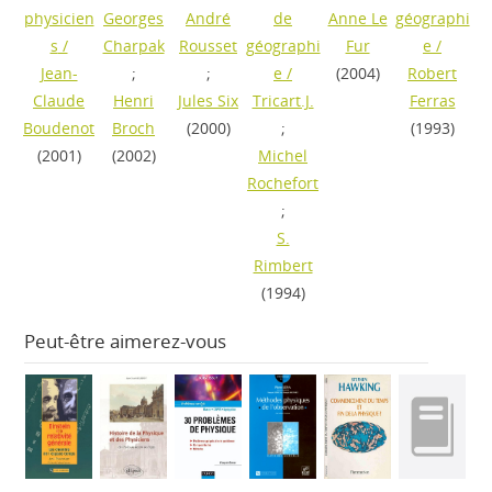
physicien
Georges
André
de
Anne Le
géographi
s
/
Charpak
Rousset
géographi
Fur
e
/
Jean-
;
;
e
/
(2004)
Robert
Claude
Henri
Jules Six
Tricart.J.
Ferras
Boudenot
Broch
(2000)
;
(1993)
(2001)
(2002)
Michel
Rochefort
;
S.
Rimbert
(1994)
Peut-être aimerez-vous