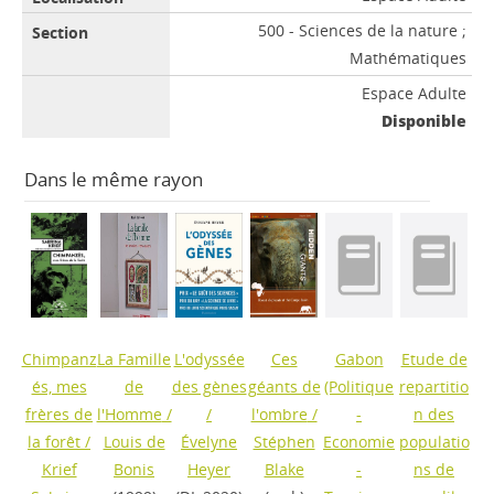
500 - Sciences de la nature ;
Mathématiques
Espace Adulte
Disponible
Dans le même rayon
Chimpanz
La Famille
L'odyssée
Ces
Gabon
Etude de
és, mes
de
des gènes
géants de
(Politique
repartitio
frères de
l'Homme
/
/
l'ombre
/
-
n des
la forêt
/
Louis de
Évelyne
Stéphen
Economie
populatio
Krief
Bonis
Heyer
Blake
-
ns de