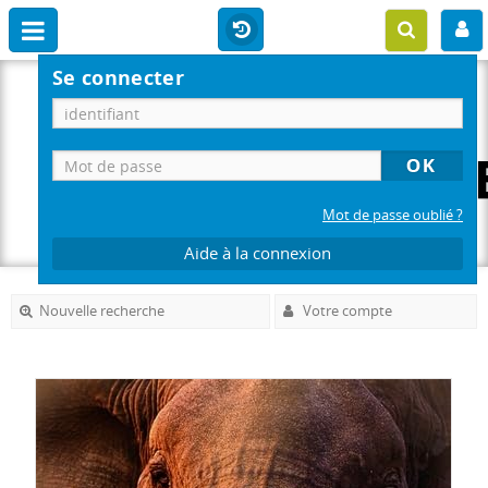
Se connecter
Mot de passe oublié ?
Aide à la connexion
Nouvelle recherche
Votre compte