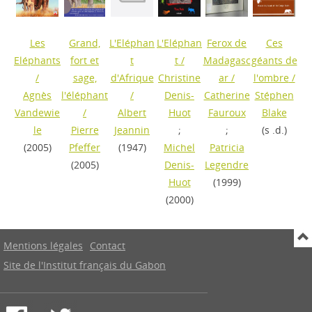
Les
Grand,
L'Eléphan
L'Eléphan
Ferox de
Ces
Eléphants
fort et
t
t
/
Madagasc
géants de
/
sage,
d'Afrique
Christine
ar
/
l'ombre
/
Agnès
l'éléphant
/
Denis-
Catherine
Stéphen
Vandewie
/
Albert
Huot
Fauroux
Blake
le
Pierre
Jeannin
;
;
(s .d.)
(2005)
Pfeffer
(1947)
Michel
Patricia
(2005)
Denis-
Legendre
Huot
(1999)
(2000)
Mentions légales
Contact
Site de l'Institut français du Gabon