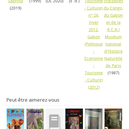
Sabrina
(1999)
(DL 2020)
(s .d.)
Tourisme
crocodiles
(2019)
- Culture),
du Congo,
n° 26,
du Gabon
hiver
et de la
2012.
R.C.A
/
Gabon
Muséum
(Politique
national
-
d'Histoire
Economie
Naturelle
-
de Paris
Tourisme
(1987)
- Culture)
(2012)
Peut-être aimerez-vous