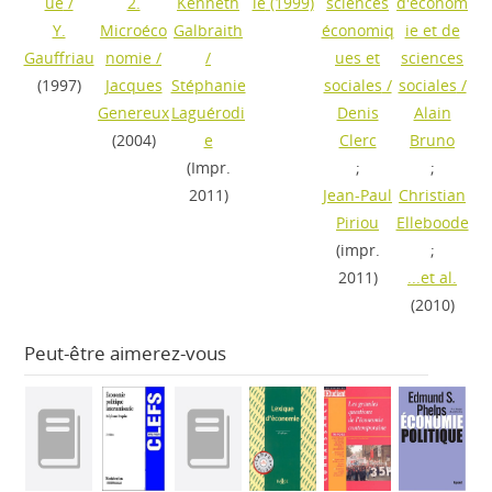
ue
/
2.
Kenneth
ie
(1999)
sciences
d'économ
Y.
Microéco
Galbraith
économiq
ie et de
Gauffriau
nomie
/
/
ues et
sciences
(1997)
Jacques
Stéphanie
sociales
/
sociales
/
Genereux
Laguérodi
Denis
Alain
(2004)
e
Clerc
Bruno
(Impr.
;
;
2011)
Jean-Paul
Christian
Piriou
Elleboode
(impr.
;
2011)
...et al.
(2010)
Peut-être aimerez-vous