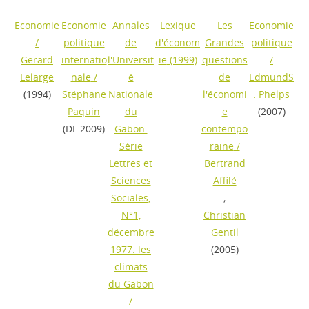
Economie
Economie
Annales
Lexique
Les
Economie
/
politique
de
d'économ
Grandes
politique
Gerard
internatio
l'Universit
ie
(1999)
questions
/
Lelarge
nale
/
é
de
EdmundS
(1994)
Stéphane
Nationale
l'économi
. Phelps
Paquin
du
e
(2007)
(DL 2009)
Gabon.
contempo
Série
raine
/
Lettres et
Bertrand
Sciences
Affilé
Sociales,
;
N°1,
Christian
décembre
Gentil
1977. les
(2005)
climats
du Gabon
/