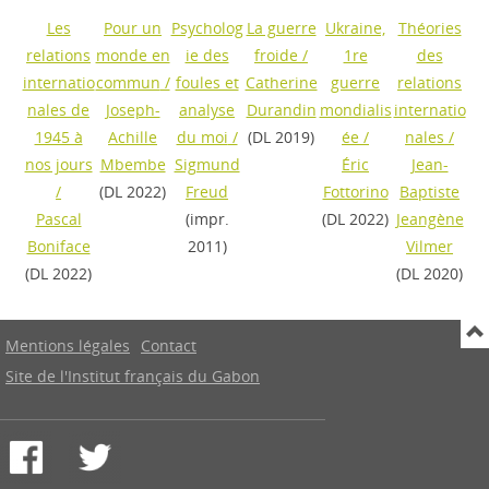
Les
Pour un
Psycholog
La guerre
Ukraine,
Théories
relations
monde en
ie des
froide
/
1re
des
internatio
commun
/
foules et
Catherine
guerre
relations
nales de
Joseph-
analyse
Durandin
mondialis
internatio
1945 à
Achille
du moi
/
(DL 2019)
ée
/
nales
/
nos jours
Mbembe
Sigmund
Éric
Jean-
/
(DL 2022)
Freud
Fottorino
Baptiste
Pascal
(impr.
(DL 2022)
Jeangène
Boniface
2011)
Vilmer
(DL 2022)
(DL 2020)
Mentions légales
Contact
Site de l'Institut français du Gabon