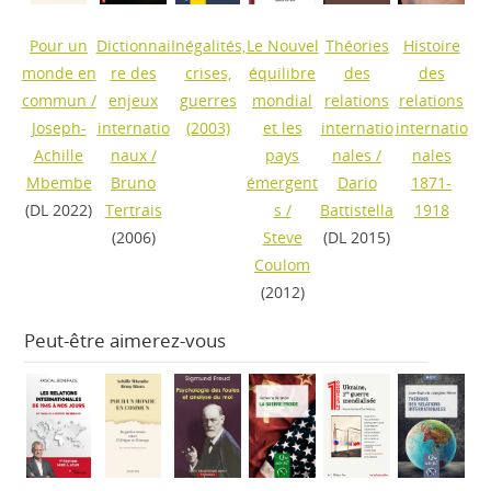
Pour un
Dictionnai
Inégalités,
Le Nouvel
Théories
Histoire
monde en
re des
crises,
équilibre
des
des
commun
/
enjeux
guerres
mondial
relations
relations
Joseph-
internatio
(2003)
et les
internatio
internatio
Achille
naux
/
pays
nales
/
nales
Mbembe
Bruno
émergent
Dario
1871-
(DL 2022)
Tertrais
s
/
Battistella
1918
(2006)
Steve
(DL 2015)
Coulom
(2012)
Peut-être aimerez-vous