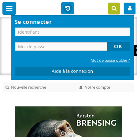
Se connecter
Mot de passe oublié ?
Aide à la connexion
Nouvelle recherche
Votre compte