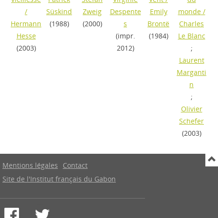
/
Süskind
Zweig
Despente
Emily
monde
/
Hermann
(1988)
(2000)
s
Brontë
Charles
Hesse
(impr.
(1984)
Le Blanc
(2003)
2012)
;
Laurent
Marganti
n
;
Olivier
Schefer
(2003)
Mentions légales
Contact
Site de l'Institut français du Gabon