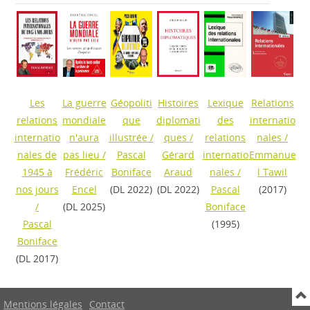
Les
La guerre
Géopoliti
Histoires
Lexique
Relations
relations
mondiale
que
diplomati
des
internatio
internatio
n'aura
illustrée
/
ques
/
relations
nales
/
nales de
pas lieu
/
Pascal
Gérard
internatio
Emmanue
1945 à
Frédéric
Boniface
Araud
nales
/
l Tawil
nos jours
Encel
(DL 2022)
(DL 2022)
Pascal
(2017)
/
(DL 2025)
Boniface
Pascal
(1995)
Boniface
(DL 2017)
Mentions légales
Contact