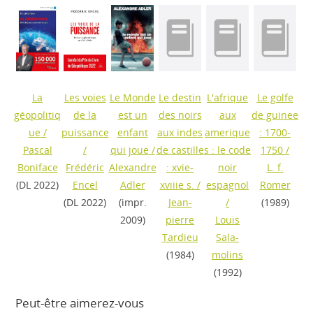
La
Les voies
Le Monde
Le destin
L'afrique
Le golfe
géopolitiq
de la
est un
des noirs
aux
de guinee
ue
/
puissance
enfant
aux indes
amerique
: 1700-
Pascal
/
qui joue
/
de castille
s : le code
1750
/
Boniface
Frédéric
Alexandre
: xvie-
noir
L. f.
(DL 2022)
Encel
Adler
xviiie s.
/
espagnol
Romer
(DL 2022)
(impr.
Jean-
/
(1989)
2009)
pierre
Louis
Tardieu
Sala-
(1984)
molins
(1992)
Peut-être aimerez-vous