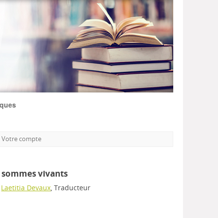
iques
Votre compte
s sommes vivants
;
Laetitia Devaux
, Traducteur