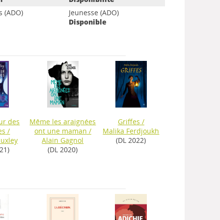
 (ADO)
Jeunesse (ADO)
Disponible
ur des
Même les araignées
Griffes
/
es
/
ont une maman
/
Malika Ferdjoukh
uxley
Alain Gagnol
(DL 2022)
21)
(DL 2020)