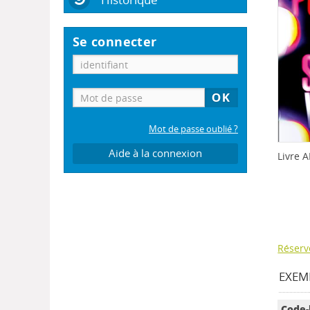
Se connecter
Mot de passe oublié ?
Aide à la connexion
Livre 
Réserv
EXEMP
Code-