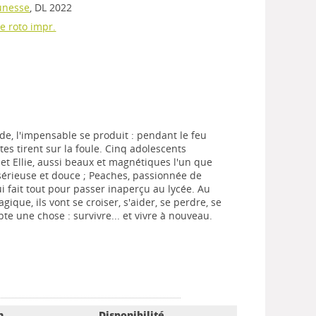
eunesse
, DL 2022
e roto impr.
de, l'impensable se produit : pendant le feu
istes tirent sur la foule. Cinq adolescents
e et Ellie, aussi beaux et magnétiques l'un que
ve sérieuse et douce ; Peaches, passionnée de
ui fait tout pour passer inaperçu au lycée. Au
agique, ils vont se croiser, s'aider, se perdre, se
te une chose : survivre... et vivre à nouveau.
n
Disponibilité