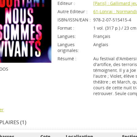
Editeur :
[Paris] : Gallimard j
Autre Editeur :
61-Lonrai : Normandi
ISBN/ISSN/EAN :
978-2-07-515415-4
Format :
1 vol. (317 p.) / 23 cm
Langues:
Français
Langues
Anglais
originales:
Résumé :
Au festival d'Ambersi
d'artifice, des terror
ADOS
témoignent. Il y a Jo
l'autre ; Violet, élè
théâtre ; et March, q
cours de cette nuit tr
retrouver. Seule comp
er
LAIRES (1)
barres
Cote
Localisation
Sectio