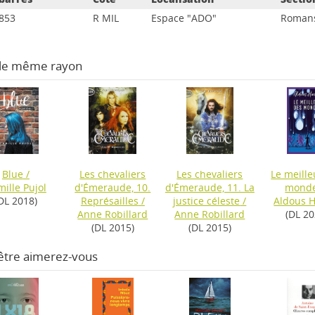
853
R MIL
Espace "ADO"
Romans
 le même rayon
Blue
/
Les chevaliers
Les chevaliers
Le meille
ille Pujol
d'Émeraude, 10.
d'Émeraude, 11. La
mond
DL 2018)
Représailles
/
justice céleste
/
Aldous H
Anne Robillard
Anne Robillard
(DL 20
(DL 2015)
(DL 2015)
être aimerez-vous