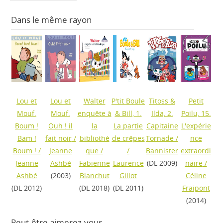
Dans le même rayon
Lou et
Lou et
Walter
P'tit Boule
Titoss &
Petit
Mouf.
Mouf.
enquête à
& Bill, 1.
Ilda, 2.
Poilu, 15.
Boum !
Ouh ! il
la
La partie
Capitaine
L'expérie
Bam !
fait noir
/
bibliothè
de crêpes
Tornade
/
nce
Boum !
/
Jeanne
que
/
/
Bannister
extraordi
Jeanne
Ashbé
Fabienne
Laurence
(DL 2009)
naire
/
Ashbé
(2003)
Blanchut
Gillot
Céline
(DL 2012)
(DL 2018)
(DL 2011)
Fraipont
(2014)
Peut-être aimerez-vous