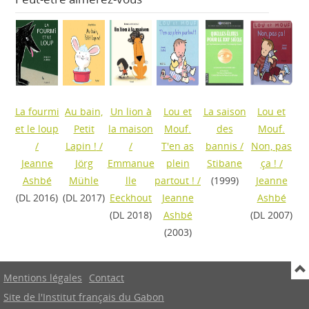
La fourmi
Au bain,
Un lion à
Lou et
La saison
Lou et
et le loup
Petit
la maison
Mouf.
des
Mouf.
/
Lapin !
/
/
T'en as
bannis
/
Non, pas
Jeanne
Jörg
Emmanue
plein
Stibane
ça !
/
Ashbé
Mühle
lle
partout !
/
(1999)
Jeanne
(DL 2016)
(DL 2017)
Eeckhout
Jeanne
Ashbé
(DL 2018)
Ashbé
(DL 2007)
(2003)
Mentions légales
Contact
Site de l'Institut français du Gabon