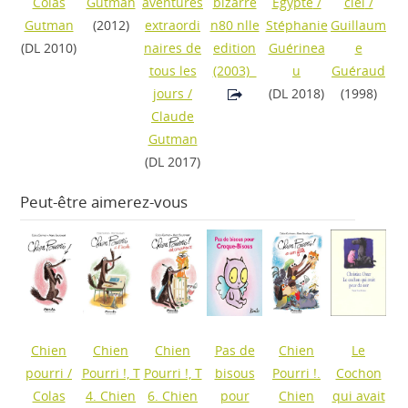
Colas
Gutman
aventures
bizarre
Égypte
/
ciel
/
Gutman
(2012)
extraordi
n80 nlle
Stéphanie
Guillaum
(DL 2010)
naires de
edition
Guérinea
e
tous les
(2003)
u
Guéraud
jours
/
(DL 2018)
(1998)
Claude
Gutman
(DL 2017)
Peut-être aimerez-vous
Chien
Chien
Chien
Pas de
Chien
Le
pourri
/
Pourri !, T
Pourri !, T
bisous
Pourri !.
Cochon
Colas
4. Chien
6. Chien
pour
Chien
qui avait