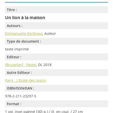
Titre :
Un lion à la maison
Auteurs :
Emmanuelle Eeckhout
, Auteur
Type de document :
texte imprimé
Editeur :
[Bruxelles] : Pastel
, DL 2018
Autre Editeur :
Paris : L'Ecole des loisirs
ISBN/ISSN/EAN :
978-2-211-23297-5
Format :
1 vol. (non paginé [30] p.) / ill. en coul. / 27 cm