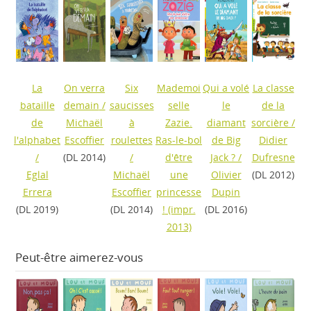
La
On verra
Six
Mademoi
Qui a volé
La classe
bataille
demain
/
saucisses
selle
le
de la
de
Michaël
à
Zazie.
diamant
sorcière
/
l'alphabet
Escoffier
roulettes
Ras-le-bol
de Big
Didier
/
(DL 2014)
/
d'être
Jack ?
/
Dufresne
Eglal
Michaël
une
Olivier
(DL 2012)
Errera
Escoffier
princesse
Dupin
(DL 2019)
(DL 2014)
!
(impr.
(DL 2016)
2013)
Peut-être aimerez-vous