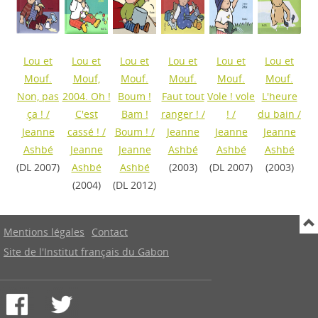
Lou et
Lou et
Lou et
Lou et
Lou et
Lou et
Mouf.
Mouf,
Mouf.
Mouf.
Mouf.
Mouf.
Non, pas
2004. Oh !
Boum !
Faut tout
Vole ! vole
L'heure
ça !
/
C'est
Bam !
ranger !
/
!
/
du bain
/
Jeanne
cassé !
/
Boum !
/
Jeanne
Jeanne
Jeanne
Ashbé
Jeanne
Jeanne
Ashbé
Ashbé
Ashbé
(DL 2007)
Ashbé
Ashbé
(2003)
(DL 2007)
(2003)
(2004)
(DL 2012)
Mentions légales
Contact
Site de l'Institut français du Gabon