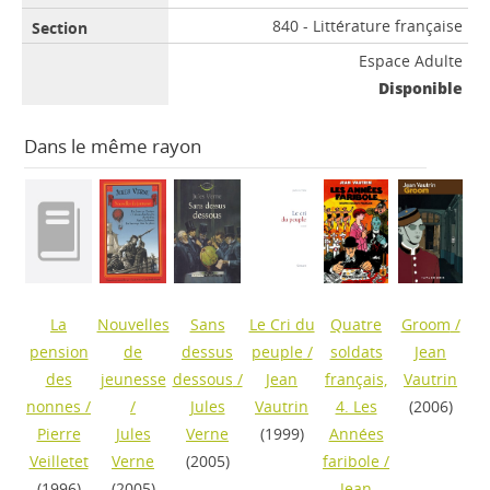
840 - Littérature française
Espace Adulte
Disponible
Dans le même rayon
La
Nouvelles
Sans
Le Cri du
Quatre
Groom
/
pension
de
dessus
peuple
/
soldats
Jean
des
jeunesse
dessous
/
Jean
français,
Vautrin
nonnes
/
/
Jules
Vautrin
4. Les
(2006)
Pierre
Jules
Verne
(1999)
Années
Veilletet
Verne
(2005)
faribole
/
(1996)
(2005)
Jean