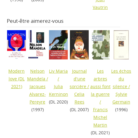
Vautrin
Peut-être aimerez-vous
Modern
Nelson
Liv Maria
Journal
Les
Les échos
love
(DL
Mandela
/
/
d'une
arbres
du
2021)
Jacques
Julia
sorcière
/
aussi font
silence
/
Alvarez-
Kerninon
Celia
la guerre
Sylvie
Pereyre
(DL 2020)
Rees
/
Germain
(1997)
(DL 2007)
Francis
(1996)
Michel
Martin
(DL 2021)