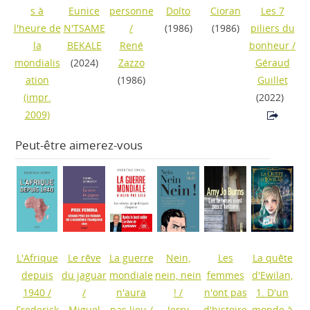
s à
Eunice
personne
Dolto
Cioran
Les 7
l'heure de
N'TSAME
/
(1986)
(1986)
piliers du
la
BEKALE
René
bonheur
/
mondialis
(2024)
Zazzo
Géraud
ation
(1986)
Guillet
(impr.
(2022)
2009)
Peut-être aimerez-vous
L'Afrique
Le rêve
La guerre
Nein,
Les
La quête
depuis
du jaguar
mondiale
nein, nein
femmes
d'Ewilan,
1940
/
/
n'aura
!
/
n'ont pas
1. D'un
Frederick
Miguel
pas lieu
/
Jerry
d'histoire
monde à