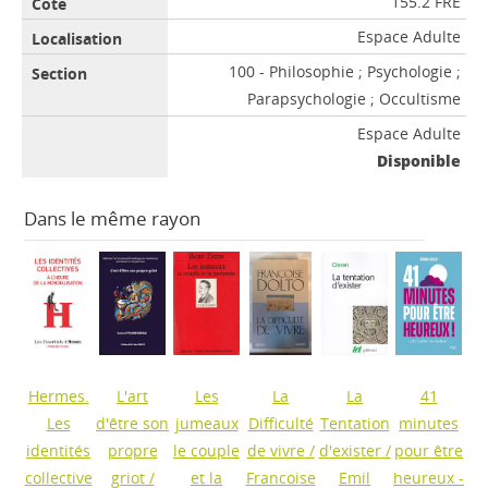
155.2 FRE
Espace Adulte
100 - Philosophie ; Psychologie ;
Parapsychologie ; Occultisme
Espace Adulte
Disponible
Dans le même rayon
Hermes.
L'art
Les
La
La
41
Les
d'être son
jumeaux
Difficulté
Tentation
minutes
identités
propre
le couple
de vivre
/
d'exister
/
pour être
collective
griot
/
et la
Francoise
Emil
heureux -