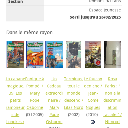
Romans 9/11ans
Espace Jeunesse
Sorti jusqu'au 26/02/2025
Dans le même rayon
La cabane
Panique à
Un
Terminus,
Le faucon
Rosa
magique,
Pompéi
/
Cadeau
tout le
deniche
/
Parks : "
39. Les
Mary
extraordi
monde
Jean-
non à la
petits
Pope
naire
/
descend
/
Côme
discrimin
ramoneur
Osborne
Mary
Lilas Nord
Noguès
ation
s de
(D.L2005)
Pope
(2002)
(2010)
raciale "
/
Londres
/
Osborne
Nimrod