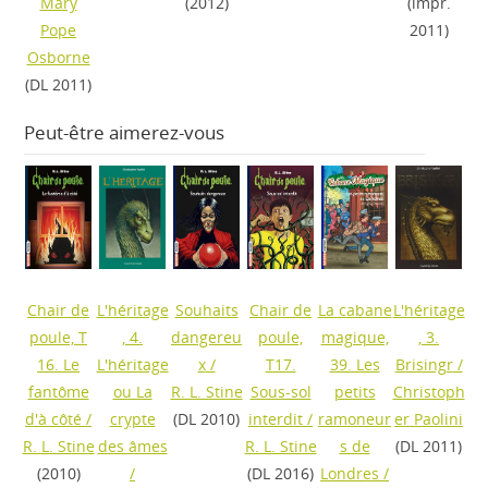
Mary
(2012)
(impr.
Pope
2011)
Osborne
(DL 2011)
Peut-être aimerez-vous
Chair de
L'héritage
Souhaits
Chair de
La cabane
L'héritage
poule, T
, 4.
dangereu
poule,
magique,
, 3.
16. Le
L'héritage
x
/
T17.
39. Les
Brisingr
/
fantôme
ou La
R. L. Stine
Sous-sol
petits
Christoph
d'à côté
/
crypte
(DL 2010)
interdit
/
ramoneur
er Paolini
R. L. Stine
des âmes
R. L. Stine
s de
(DL 2011)
(2010)
/
(DL 2016)
Londres
/