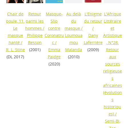
Chair de
Retour
Masque-
Au delà
L'Enigme
L'Afrique
poule, 11.
parmi les
Slip
du
du retour
Littéraire
Le
hommes
/
contre
masque
/
/
et
masque
Philippe
Coronatru
Loumoua
Dany
Artistique
hanté
/
Besson
c
/
mou
Laferrière
, N°28.
R. L. Stine
(2001)
Emma
Malanda
(2009)
Retour
(DL 2017)
Paidge
(2010)
aux
(2020)
sources
religieuse
s
africaines
(évolution
s
historiqu
es)
/
Semi-Bi,