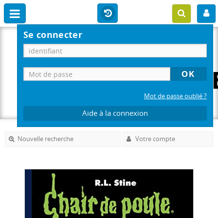
Se connecter
Mot de passe oublié ?
Aide à la connexion
Nouvelle recherche
Votre compte