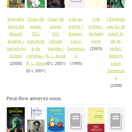
Enquête
Chair de
Chair de
L'Ile au
L'Ile
L'Etrange
dans les
poule,
poule,
trésor
/
d'Abel
/
cas du Dr
égouts
T63.
T47.
Robert-
William
Jekyll et
puants
/
Concentr
L'Ecole
Louis
Steig
de M.
Geronimo
é de
hantée
/
Stevenso
(2003)
Hyde
/
Stilton
cerveau
/
R. L. Stine
n
Robert-
(2008)
R. L. Stine
(D.L 2001)
(1995)
Louis
(D.L 2001)
Stevenso
n
(2008)
Peut-être aimerez-vous