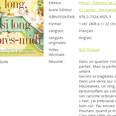
Editeur :
[Paris] : Éditions de 
Autre Editeur :
61-Lonrai : Normandi
ISBN/ISSN/EAN :
978-2-7324-9925-3
Format :
1 vol. (408 p.) / 22 cm
Langues:
Français
Langues
Anglais
originales:
Index.
823 (Fiction)
décimale :
Résumé :
Dans un quartier rich
dulte
parfait. Mais la perfect
ombre.
Secrets et tragédies 
Dans une veine qui r
Housewives, Un long,
époustouflant au coe
son racisme ordinair
« Hier, j'ai embrassé 
bien-sûr. Pas encore.
Pourtant, quand je me 
C'est l'été 1959, les 