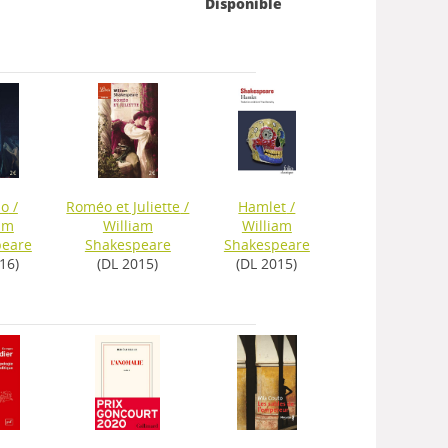
Disponible
lo
/
Roméo et Juliette
/
Hamlet
/
am
William
William
peare
Shakespeare
Shakespeare
16)
(DL 2015)
(DL 2015)