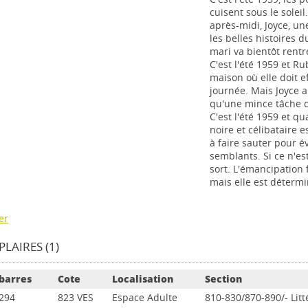
cuisent sous le solei
après-midi, Joyce, u
les belles histoires 
mari va bientôt rent
C'est l'été 1959 et R
maison où elle doit e
journée. Mais Joyce a
qu'une mince tâche d
C'est l'été 1959 et 
noire et célibataire 
à faire sauter pour é
semblants. Si ce n'es
sort. L'émancipation 
mais elle est détermi
er
LAIRES (1)
barres
Cote
Localisation
Section
294
823 VES
Espace Adulte
810-830/870-890/- Lit