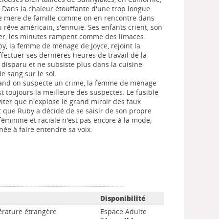
l. Dans la chaleur étouffante d'une trop longue
ne mère de famille comme on en rencontre dans
du rêve américain, s'ennuie. Ses enfants crient, son
rer, les minutes rampent comme des limaces.
uby, la femme de ménage de Joyce, rejoint la
ffectuer ses dernières heures de travail de la
 disparu et ne subsiste plus dans la cuisine
e sang sur le sol.
quand on suspecte un crime, la femme de ménage
est toujours la meilleure des suspectes. Le fusible
viter que n'explose le grand miroir des faux
t que Ruby a décidé de se saisir de son propre
féminine et raciale n'est pas encore à la mode,
née à faire entendre sa voix.
Disponibilité
térature étrangère
Espace Adulte