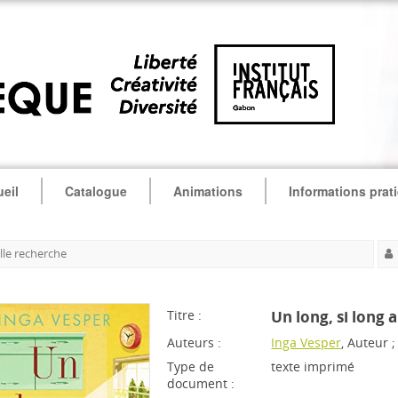
eil
Catalogue
Animations
Informations prat
le recherche
Titre :
Un long, si long 
Auteurs :
Inga Vesper
, Auteur 
Type de
texte imprimé
document :