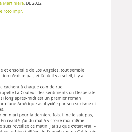
La Martinière
, DL 2022
e roto impr.
e et ensoleillé de Los Angeles, tout semble
ion n'existe pas, et là où il y a soleil, il y a
se cachent à chaque coin de rue.
appelle La Couleur des sentiments ou Desperate
 si long après-midi est un premier roman
ur d'une Amérique asphyxiée par son sexisme et
es.
mon mari pour la dernière fois. Il ne le sait pas,
 En réalité, j'ai du mal à y croire moi-même.
suis réveillée ce matin, j'ai su que c'était vrai. »
pelouses bien taillées de Sunnylakes, en Californie,