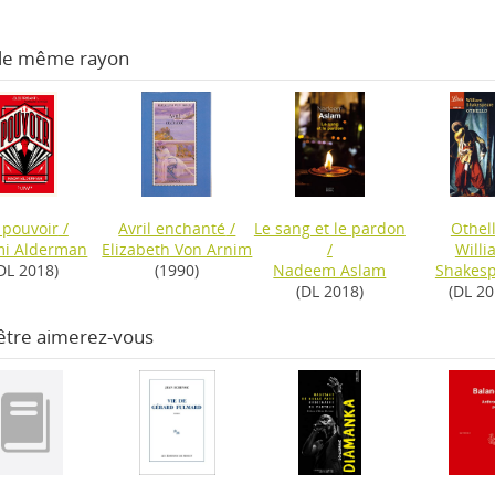
 le même rayon
 pouvoir
/
Avril enchanté
/
Le sang et le pardon
Othel
i Alderman
Elizabeth Von Arnim
/
Willi
DL 2018)
(1990)
Nadeem Aslam
Shakes
(DL 2018)
(DL 20
être aimerez-vous