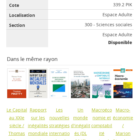
339.2 PIK
Espace Adulte
300 - Sciences sociales
Espace Adulte
Disponible
Dans le même rayon
Le Capital
Rapport
Les
Un
Macroéco
Macro-
au XXIe
sur les
nouvelles
monde
nomie et
économie
siècle
/
inégalités
stratégies
d'inégalit
comptabil
/
Thomas
mondiale
internatio
és
(DL
ité
Marion