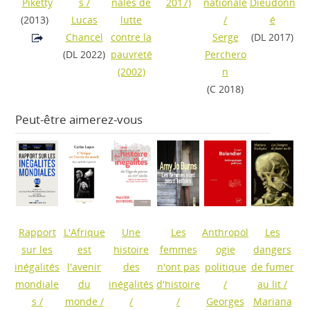
Piketty
s
/
nales de
2017)
nationale
Dieudonn
(2013)
Lucas
lutte
/
é
Chancel
contre la
Serge
(DL 2017)
(DL 2022)
pauvreté
Perchero
(2002)
n
(C 2018)
Peut-être aimerez-vous
Rapport
L'Afrique
Une
Les
Anthropol
Les
sur les
est
histoire
femmes
ogie
dangers
inégalités
l'avenir
des
n'ont pas
politique
de fumer
mondiale
du
inégalités
d'histoire
/
au lit
/
s
/
monde
/
/
/
Georges
Mariana