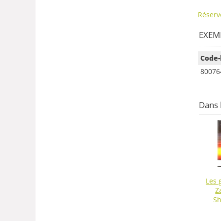
Réserv
EXEMP
Code-
80076
Dans
Les 
Z
Sh