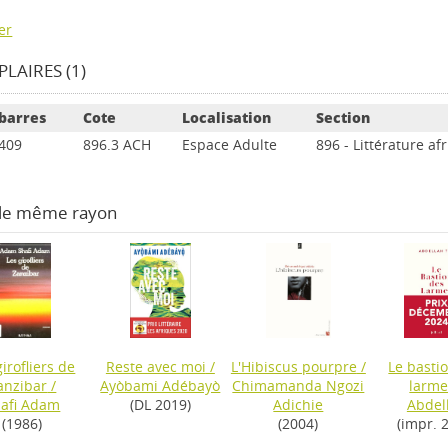
er
LAIRES (1)
barres
Cote
Localisation
Section
409
896.3 ACH
Espace Adulte
896 - Littérature af
 le même rayon
girofliers de
Reste avec moi
/
L'Hibiscus pourpre
/
Le basti
anzibar
/
Ayòbami Adébayò
Chimamanda Ngozi
larme
afi Adam
(DL 2019)
Adichie
Abdel
(1986)
(2004)
(impr. 