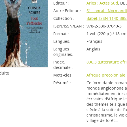
Editeur :
Arles : Actes Sud
, DL
Autre Editeur :
61-Lonrai : Normandi
Collection :
Babel, ISSN 1140-385
ISBN/ISSN/EAN :
978-2-330-07040-3
Format :
1 vol. (220 p.) / 18 cm
Langues:
Français
Langues
Anglais
originales:
Index.
896.3 (Littérature af
décimale :
dulte
Mots-clés:
Afrique précoloniale
Résumé :
Ce formidable roman 
monde anglophone a f
immédiatement inscr
écrivains d'Afrique le
des thèmes tels que la
siècle à la suite de 
christianisme, la vi
village de forêt...