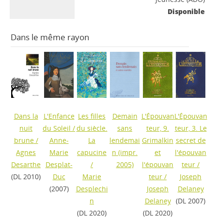
Disponible
Dans le même rayon
Dans la
L'Enfance
Les filles
Demain
L'Épouvan
L'Épouvan
nuit
du Soleil
/
du siècle.
sans
teur, 9.
teur, 3. Le
brune
/
Anne-
La
lendemai
Grimalkin
secret de
Agnes
Marie
capucine
n
(impr.
et
l'épouvan
Desarthe
Desplat-
/
2005)
l'épouvan
teur
/
(DL 2010)
Duc
Marie
teur
/
Joseph
(2007)
Desplechi
Joseph
Delaney
n
Delaney
(DL 2007)
(DL 2020)
(DL 2020)