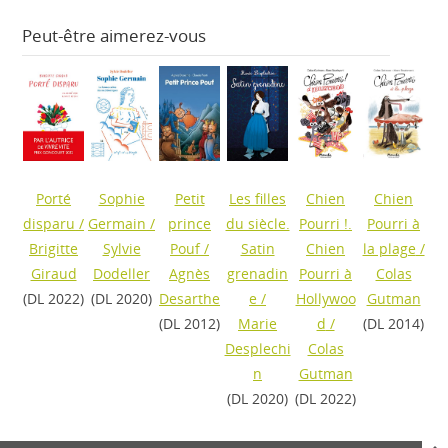
Peut-être aimerez-vous
Porté
Sophie
Petit
Les filles
Chien
Chien
disparu
/
Germain
/
prince
du siècle.
Pourri !.
Pourri à
Brigitte
Sylvie
Pouf
/
Satin
Chien
la plage
/
Giraud
Dodeller
Agnès
grenadin
Pourri à
Colas
(DL 2022)
(DL 2020)
Desarthe
e
/
Hollywoo
Gutman
(DL 2012)
Marie
d
/
(DL 2014)
Desplechi
Colas
n
Gutman
(DL 2020)
(DL 2022)