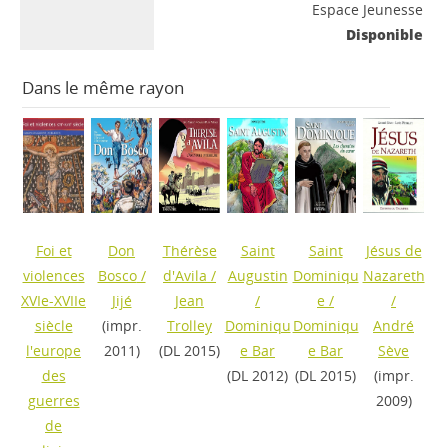
Espace Jeunesse
Disponible
Dans le même rayon
Foi et
Don
Thérèse
Saint
Saint
Jésus de
violences
Bosco
/
d'Avila
/
Augustin
Dominiqu
Nazareth
XVIe-XVIIe
Jijé
Jean
/
e
/
/
siècle
(impr.
Trolley
Dominiqu
Dominiqu
André
l'europe
2011)
(DL 2015)
e Bar
e Bar
Sève
des
(DL 2012)
(DL 2015)
(impr.
guerres
2009)
de