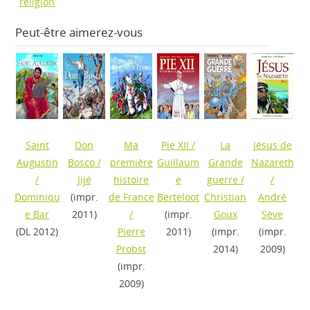
religion
Peut-être aimerez-vous
Saint
Don
Ma
Pie XII
/
La
Jésus de
Augustin
Bosco
/
première
Guillaum
Grande
Nazareth
/
Jijé
histoire
e
guerre
/
/
Dominiqu
(impr.
de France
Berteloot
Christian
André
e Bar
2011)
/
(impr.
Goux
Sève
(DL 2012)
Pierre
2011)
(impr.
(impr.
Probst
2014)
2009)
(impr.
2009)