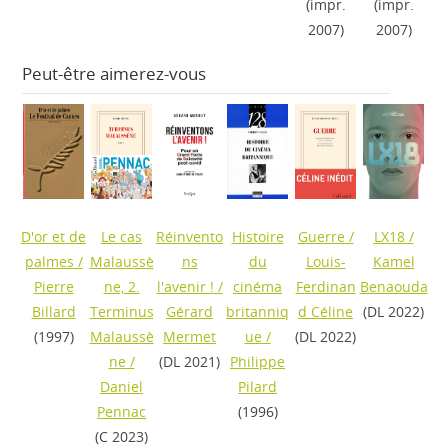
(impr.
(impr.
2007)
2007)
Peut-être aimerez-vous
D'or et de
Le cas
Réinvento
Histoire
Guerre
/
LX18
/
palmes
/
Malaussè
ns
du
Louis-
Kamel
Pierre
ne, 2.
l'avenir !
/
cinéma
Ferdinan
Benaouda
Billard
Terminus
Gérard
britanniq
d Céline
(DL 2022)
(1997)
Malaussè
Mermet
ue
/
(DL 2022)
ne
/
(DL 2021)
Philippe
Daniel
Pilard
Pennac
(1996)
(C 2023)