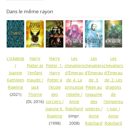
Dans le même rayon
L'Ickabog
Harry
Harry
Les
Les
Les
/
Potter et
Potter, 1.
chevaliers
chevaliers
chevaliers
Joanne
l'enfant
Harry
d'Émerau
d'Émerau
d'Émerau
Kathleen
maudit
/
Potter à
de, 4. La
de, 3.
de, 2. Les
Rowling
Jack
l'école
princesse
Piège au
dragons
(2021)
Thorne
des
rebelle
/
royaume
de
(DL 2016)
sorciers
/
Anne
des
l'empereu
Joanne K.
Robillard
ombres
/
r noir
/
Rowling
(impr.
Anne
Anne
(1998)
2008)
Robillard
Robillard