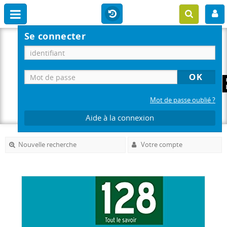
Se connecter
Mot de passe oublié ?
Aide à la connexion
Nouvelle recherche
Votre compte