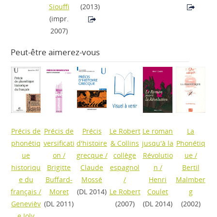
Siouffi
(2013)
(impr.
2007)
Peut-être aimerez-vous
Précis de
Précis de
Précis
Le Robert
Le roman
La
phonétiq
versificati
d'histoire
& Collins
jusqu'à la
Phonétiq
ue
on
/
grecque
/
collège
Révolutio
ue
/
historiqu
Brigitte
Claude
espagnol
n
/
Bertil
e du
Buffard-
Mossé
/
Henri
Malmber
français
/
Moret
(DL 2014)
Le Robert
Coulet
g
Genevièv
(DL 2011)
(2007)
(DL 2014)
(2002)
e Joly