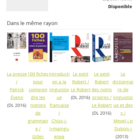
Disponible
Dans le même rayon
La presse
100 fiches
Introducti
Le petit
Le petit
Le
/
pour
on a la
Robert
/
Robert
dictionnai
Patrick
compren
linguistiq
Le Robert
des noms
re de
Éveno
dre les
ue
(DL 2016)
propres
/
linguistiq
(DL 2016)
notions
francaise
Le Robert
ue et des
de
/
(DL 2016)
s
/
grammair
Chiss-j-
Mevel-j.p
e
/
l+maingu
Dubois-j
Gilles
enea
(2013)