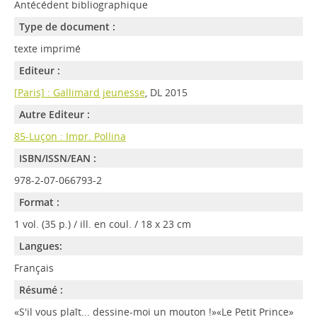
Antécédent bibliographique
Type de document :
texte imprimé
Editeur :
[Paris] : Gallimard jeunesse
, DL 2015
Autre Editeur :
85-Luçon : Impr. Pollina
ISBN/ISSN/EAN :
978-2-07-066793-2
Format :
1 vol. (35 p.) / ill. en coul. / 18 x 23 cm
Langues:
Français
Résumé :
«S'il vous plaît... dessine-moi un mouton !»«Le Petit Prince»