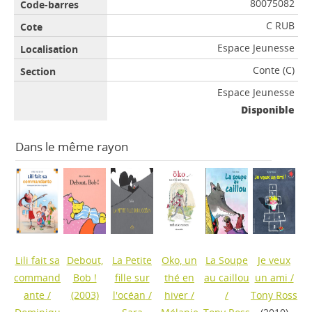
80075082
C RUB
Espace Jeunesse
Conte (C)
Espace Jeunesse
Disponible
Dans le même rayon
Lili fait sa
Debout,
La Petite
Oko, un
La Soupe
Je veux
command
Bob !
fille sur
thé en
au caillou
un ami
/
ante
/
(2003)
l'océan
/
hiver
/
/
Tony Ross