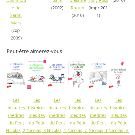
Dominiqu
Sara
Mélanie
Tony Ross
(2010)
e de
(2002)
Rutten
(impr.201
Saint-
(2010)
1)
Mars
(cop.
2009)
Peut-être aimerez-vous
Les
Les
Les
Les
Les
Les
histoires
histoires
histoires
histoires
histoires
histoires
inédites
inédites
inédites
inédites
inédites
inédites
du Petit
du Petit
du Petit
du Petit
du Petit
du Petit
Nicolas, 2.
Nicolas, 8.
Nicolas, 1.
Nicolas, 7.
Nicolas, T
Nicolas, 9.