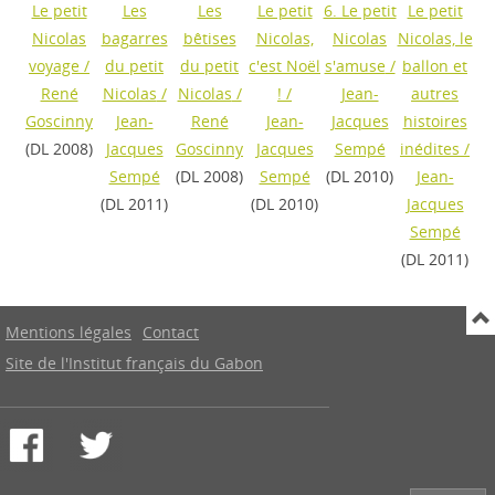
Le petit
Les
Les
Le petit
6. Le petit
Le petit
Nicolas
bagarres
bêtises
Nicolas,
Nicolas
Nicolas, le
voyage
/
du petit
du petit
c'est Noël
s'amuse
/
ballon et
René
Nicolas
/
Nicolas
/
!
/
Jean-
autres
Goscinny
Jean-
René
Jean-
Jacques
histoires
(DL 2008)
Jacques
Goscinny
Jacques
Sempé
inédites
/
Sempé
(DL 2008)
Sempé
(DL 2010)
Jean-
(DL 2011)
(DL 2010)
Jacques
Sempé
(DL 2011)
Mentions légales
Contact
Site de l'Institut français du Gabon