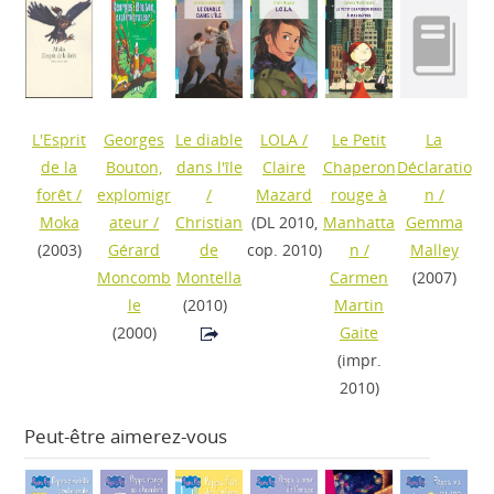
L'Esprit
Georges
Le diable
LOLA
/
Le Petit
La
de la
Bouton,
dans l'île
Claire
Chaperon
Déclaratio
forêt
/
explomigr
/
Mazard
rouge à
n
/
Moka
ateur
/
Christian
(DL 2010,
Manhatta
Gemma
(2003)
Gérard
de
cop. 2010)
n
/
Malley
Moncomb
Montella
Carmen
(2007)
le
(2010)
Martin
(2000)
Gaite
(impr.
2010)
Peut-être aimerez-vous