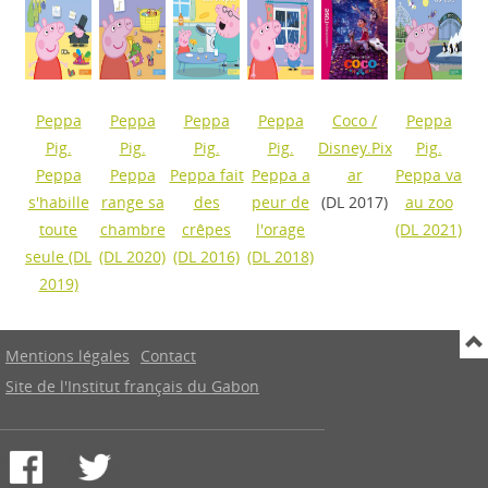
Peppa
Peppa
Peppa
Peppa
Coco
/
Peppa
Pig.
Pig.
Pig.
Pig.
Disney.Pix
Pig.
Peppa
Peppa
Peppa fait
Peppa a
ar
Peppa va
s'habille
range sa
des
peur de
(DL 2017)
au zoo
toute
chambre
crêpes
l'orage
(DL 2021)
seule
(DL
(DL 2020)
(DL 2016)
(DL 2018)
2019)
Mentions légales
Contact
Site de l'Institut français du Gabon