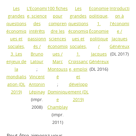
Les
L'Economi
100 fiches
Les
Economie
Introducti
grandes
e, science
pour
grandes
politique,
on à
questions
des
compren
questions
1.
l'économi
économiq
intérêts
dre les
économiq
Économie
e
/
ues et
passionn
sciences
ues et
politique
Jacques
sociales,
és
/
économiq
sociales,
/
Généreux
3. Les
Bruno
ues
/
1.
Jacques
(DL 2017)
enjeux de
Latour
Marc
Croissanc
Généreux
la
;
Montouss
e, emploi
(DL 2016)
mondialis
Vincent
é
et
ation
(DL
Antonin
;
développ
2019)
Lépinay
Dominiqu
ement
(DL
(impr.
e
2019)
2008)
Chamblay
(impr.
2011)
Peut-être aimerez-vous