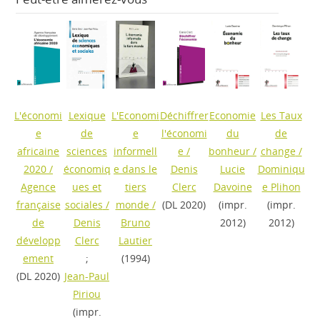
L'économi
Lexique
L'Economi
Déchiffrer
Economie
Les Taux
e
de
e
l'économi
du
de
africaine
sciences
informell
e
/
bonheur
/
change
/
2020
/
économiq
e dans le
Denis
Lucie
Dominiqu
Agence
ues et
tiers
Clerc
Davoine
e Plihon
française
sociales
/
monde
/
(DL 2020)
(impr.
(impr.
de
Denis
Bruno
2012)
2012)
développ
Clerc
Lautier
ement
;
(1994)
(DL 2020)
Jean-Paul
Piriou
(impr.