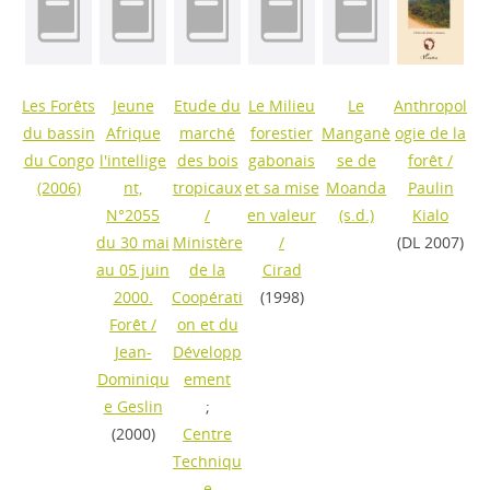
Les Forêts
Jeune
Etude du
Le Milieu
Le
Anthropol
du bassin
Afrique
marché
forestier
Manganè
ogie de la
du Congo
l'intellige
des bois
gabonais
se de
forêt
/
(2006)
nt,
tropicaux
et sa mise
Moanda
Paulin
N°2055
/
en valeur
(s.d.)
Kialo
du 30 mai
Ministère
/
(DL 2007)
au 05 juin
de la
Cirad
2000.
Coopérati
(1998)
Forêt
/
on et du
Jean-
Développ
Dominiqu
ement
e Geslin
;
(2000)
Centre
Techniqu
e