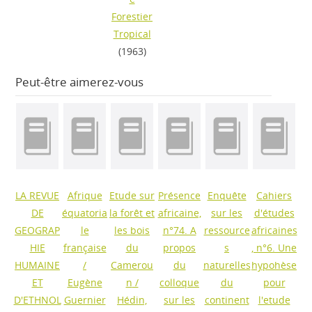
Forestier
Tropical
(1963)
Peut-être aimerez-vous
LA REVUE
Afrique
Etude sur
Présence
Enquête
Cahiers
DE
équatoria
la forêt et
africaine,
sur les
d'études
GEOGRAP
le
les bois
n°74. A
ressource
africaines
HIE
française
du
propos
s
, n°6. Une
HUMAINE
/
Camerou
du
naturelles
hypohèse
ET
Eugène
n
/
colloque
du
pour
D'ETHNOL
Guernier
Hédin,
sur les
continent
l'etude