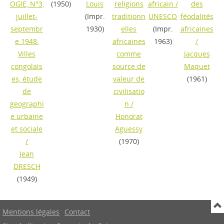
OGIE, N°3,
(1950)
Louis
religions
africain
/
des
juillet-
(Impr.
traditionn
UNESCO
féodalités
septembr
1930)
elles
(Impr.
africaines
e 1948.
africaines
1963)
/
Villes
comme
Jacques
congolais
source de
Maquet
es, étude
valeur de
(1961)
de
civilisatio
geographi
n
/
e urbaine
Honorat
et sociale
Aguessy
/
(1970)
Jean
DRESCH
(1949)
Mentions légales
Contact