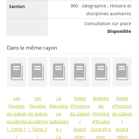
900 - Géographie ; Histoire et
disciplines auxiliaires
Consultation sur place
Disponible
Dans le même rayon
Les
Les
La
Notes
Bulletin
Notes
Peuples
Peuples
Républiq
d'histoire
de
d'histoire
du gabon
du gabon
ue
du Gabon
l'Institut
du Gabon
occidenta
occidenta
Gabonais
/
d'Etudes
/
l. Tome 1
l. Tome 2
e
/
André
Centrafric
André
/
/
La
(Mgr)
aine,
(Mgr)