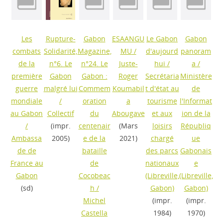
Les
Rupture-
Gabon
ESAANGU
Le Gabon
Gabon
combats
Solidarité,
Magazine,
MU
/
d'aujourd
panoram
de la
n°6. Le
n°24. Le
Juste-
hui
/
a
/
première
Gabon
Gabon :
Roger
Secrétaria
Ministère
guerre
malgré lui
Commem
Koumabil
t d'état au
de
mondiale
/
oration
a
tourisme
l'Informat
au Gabon
Collectif
du
Abougave
et aux
ion de la
/
(impr.
centenair
(Mars
loisirs
Républiq
Ambassa
2005)
e de la
2021)
chargé
ue
de de
bataille
des parcs
Gabonais
France au
de
nationaux
e
Gabon
Cocobeac
(Libreville,
(Libreville,
(sd)
h
/
Gabon)
Gabon)
Michel
(impr.
(impr.
Castella
1984)
1970)