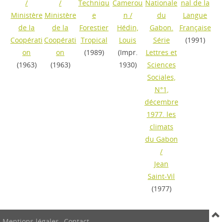
/
/
Techniqu
Camerou
Nationale
nal de la
Ministère
Ministère
e
n
/
du
Langue
de la
de la
Forestier
Hédin,
Gabon.
Française
Coopérati
Coopérati
Tropical
Louis
Série
(1991)
on
on
(1989)
(Impr.
Lettres et
(1963)
(1963)
1930)
Sciences
Sociales,
N°1,
décembre
1977. les
climats
du Gabon
/
Jean
Saint-Vil
(1977)
Mentions légales
Contact