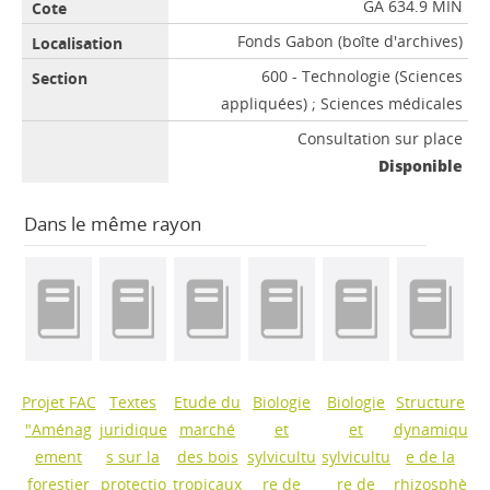
GA 634.9 MIN
Fonds Gabon (boîte d'archives)
600 - Technologie (Sciences
appliquées) ; Sciences médicales
Consultation sur place
Disponible
Dans le même rayon
Projet FAC
Textes
Etude du
Biologie
Biologie
Structure
"Aménag
juridique
marché
et
et
dynamiqu
ement
s sur la
des bois
sylvicultu
sylvicultu
e de la
forestier
protectio
tropicaux
re de
re de
rhizosphè