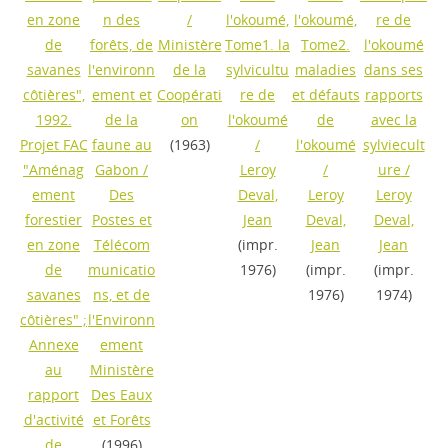
en zone
n des
/
l'okoumé,
l'okoumé,
re de
de
forêts, de
Ministère
Tome1. la
Tome2.
l'okoumé
savanes
l'environn
de la
sylvicultu
maladies
dans ses
côtières",
ement et
Coopérati
re de
et défauts
rapports
1992.
de la
on
l'okoumé
de
avec la
Projet FAC
faune au
(1963)
/
l'okoumé
sylviecult
"Aménag
Gabon
/
Leroy
/
ure
/
ement
Des
Deval,
Leroy
Leroy
forestier
Postes et
Jean
Deval,
Deval,
en zone
Télécom
(impr.
Jean
Jean
de
municatio
1976)
(impr.
(impr.
savanes
ns, et de
1976)
1974)
côtières" ;
l'Environn
Annexe
ement
au
Ministère
rapport
Des Eaux
d'activité
et Forêts
de
(1996)