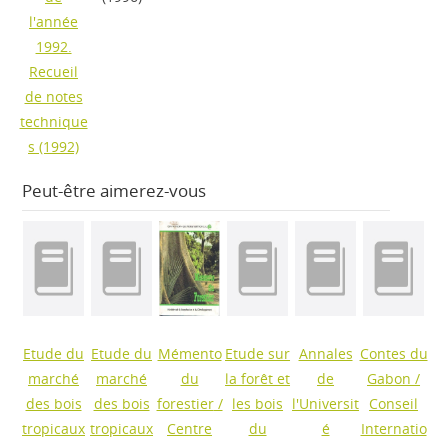
l'année
1992.
Recueil
de notes
technique
s
(1992)
Peut-être aimerez-vous
Etude du
Etude du
Mémento
Etude sur
Annales
Contes du
marché
marché
du
la forêt et
de
Gabon
/
des bois
des bois
forestier
/
les bois
l'Universit
Conseil
tropicaux
tropicaux
Centre
du
é
Internatio