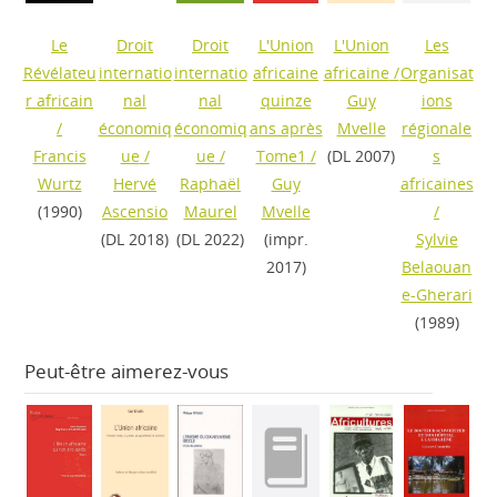
Le
Droit
Droit
L'Union
L'Union
Les
Révélateu
internatio
internatio
africaine
africaine
/
Organisat
r africain
nal
nal
quinze
Guy
ions
/
économiq
économiq
ans après
Mvelle
régionale
Francis
ue
/
ue
/
Tome1
/
(DL 2007)
s
Wurtz
Hervé
Raphaël
Guy
africaines
(1990)
Ascensio
Maurel
Mvelle
/
(DL 2018)
(DL 2022)
(impr.
Sylvie
2017)
Belaouan
e-Gherari
(1989)
Peut-être aimerez-vous