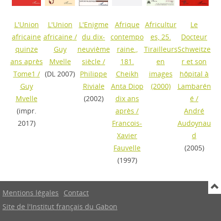
L'Union
L'Union
L'Enigme
Afrique
Africultur
Le
africaine
africaine
/
du dix-
contempo
es, 25.
Docteur
quinze
Guy
neuvième
raine.,
Tirailleurs
Schweitze
ans après
Mvelle
siècle
/
181.
en
r et son
Tome1
/
(DL 2007)
Philippe
Cheikh
images
hôpital à
Guy
Riviale
Anta Diop
(2000)
Lambarén
Mvelle
(2002)
dix ans
é
/
(impr.
après
/
André
2017)
Francois-
Audoynau
Xavier
d
Fauvelle
(2005)
(1997)
Mentions légales
Contact
Site de l'Institut français du Gabon