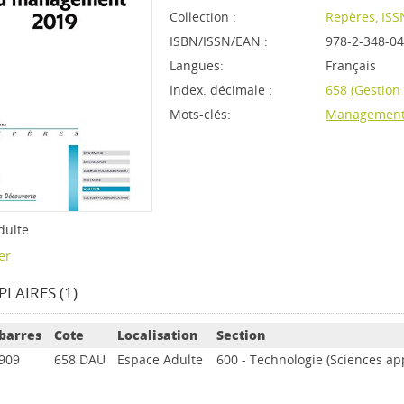
Collection :
Repères, IS
ISBN/ISSN/EAN :
978-2-348-0
Langues:
Français
Index. décimale :
658 (Gestion
Mots-clés:
Management
dulte
er
LAIRES (1)
barres
Cote
Localisation
Section
909
658 DAU
Espace Adulte
600 - Technologie (Sciences ap