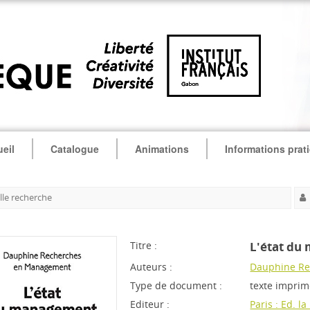
eil
Catalogue
Animations
Informations prat
le recherche
Titre :
L'état du
Auteurs :
Dauphine R
Type de document :
texte impri
Editeur :
Paris : Ed. l