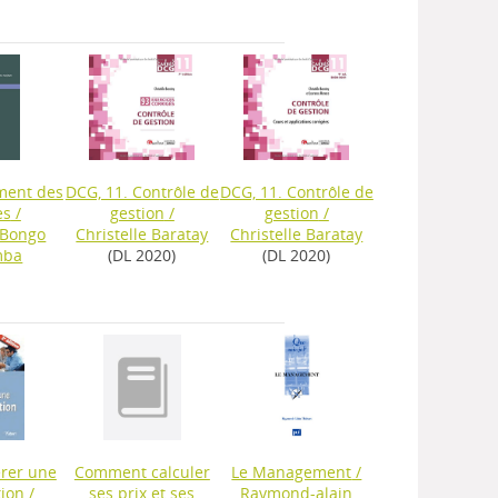
ment des
DCG, 11. Contrôle de
DCG, 11. Contrôle de
es
/
gestion
/
gestion
/
 Bongo
Christelle Baratay
Christelle Baratay
mba
(DL 2020)
(DL 2020)
érer une
Comment calculer
Le Management
/
tion
/
ses prix et ses
Raymond-alain