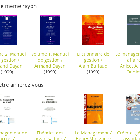
 le même rayon
e 2. Manuel
Volume 1. Manuel
Dictionnaire de
Le manage
 gestion
/
de gestion
/
gestion
/
affair
and Dayan
Armand Dayan
Alain Burlaud
Anicet A.
(1999)
(1999)
(1999)
Ondi
être aimerez-vous
nagement de
Théories des
Le Management
/
Créer et g
projet
/
organisations
/
Henry Mintzberg
associa