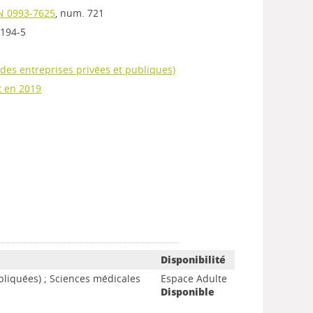
SN 0993-7625
, num. 721
4194-5
 des entreprises privées et publiques)
 en 2019
Disponibilité
pliquées) ; Sciences médicales
Espace Adulte
Disponible