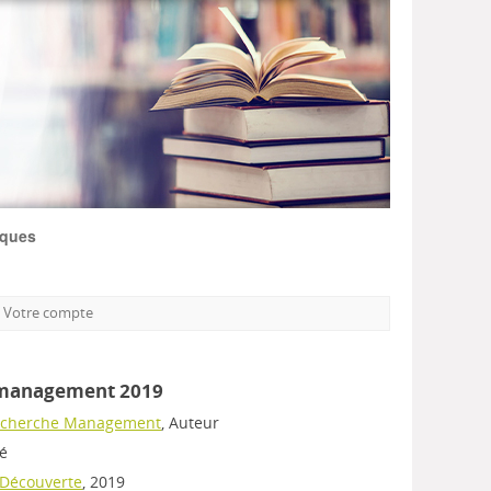
iques
Votre compte
 management 2019
echerche Management
, Auteur
mé
a Découverte
, 2019