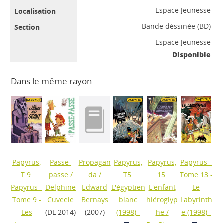
Espace Jeunesse
Bande déssinée (BD)
Espace Jeunesse
Disponible
Dans le même rayon
Papyrus,
Passe-
Propagan
Papyrus,
Papyrus,
Papyrus -
T 9.
passe
/
da
/
T5.
15.
Tome 13 -
Papyrus -
Delphine
Edward
L'égyptien
L'enfant
Le
Tome 9 -
Cuveele
Bernays
blanc
hiéroglyp
Labyrinth
Les
(DL 2014)
(2007)
(1998)
he
/
e
(1998)