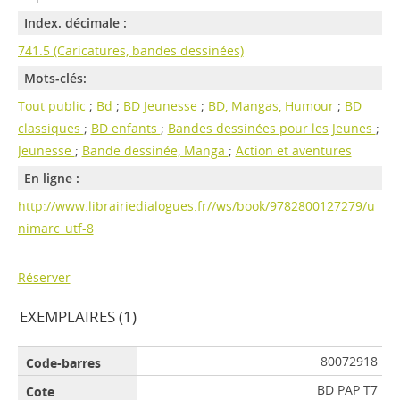
Index. décimale :
741.5 (Caricatures, bandes dessinées)
Mots-clés:
Tout public
;
Bd
;
BD Jeunesse
;
BD, Mangas, Humour
;
BD
classiques
;
BD enfants
;
Bandes dessinées pour les Jeunes
;
Jeunesse
;
Bande dessinée, Manga
;
Action et aventures
En ligne :
http://www.librairiedialogues.fr//ws/book/9782800127279/u
nimarc_utf-8
Réserver
EXEMPLAIRES (1)
80072918
BD PAP T7