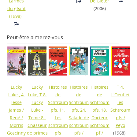
Larmes
De Gieter
du géant
(2006)
(1998)
Peut-être aimerez-vous
Lucky
Lucky
Histoires
Histoires
Histoires
T 4.
Luke., 4.
Luke, T 8.
de
de
de
L'Oeuf et
Jesse
Lucky
Schtroum
Schtroum
Schtroum
les
James
/
Luke -
pfs, 11.
pfs, 24.
pfs, 18.
Schtroum
René /
Tome 8 -
Les
Salade de
Docteur
pfs
/
Morris
Chasseur
schtroum
schtroum
Schtroum
Peyo
Goscinny
de primes
pfs
pfs
/
pf
/
(1968)