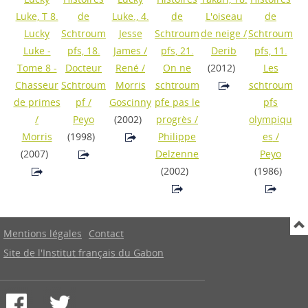
Luke, T 8.
de
Luke., 4.
de
L'oiseau
de
Lucky
Schtroum
Jesse
Schtroum
de neige
/
Schtroum
Luke -
pfs, 18.
James
/
pfs, 21.
Derib
pfs, 11.
Tome 8 -
Docteur
René /
On ne
(2012)
Les
Chasseur
Schtroum
Morris
schtroum
schtroum
de primes
pf
/
Goscinny
pfe pas le
pfs
/
Peyo
(2002)
progrès
/
olympiqu
Morris
(1998)
Philippe
es
/
(2007)
Delzenne
Peyo
(2002)
(1986)
Mentions légales
Contact
Site de l'Institut français du Gabon