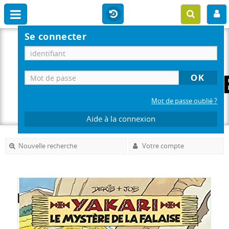
Se connecter
Mot de passe oublié ?
Aide à la connexion
Nouvelle recherche
Votre compte