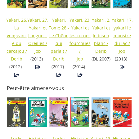
Yakari, 26.
Yakari, 27.
Yakari,
Yakari, 23.
Yakari, 2.
Yakari, 17.
La
Yakari et
Tome 28 -
Yakari et
Yakari et
yakari le
vengeanc
Longues-
Le Chêne
les cornes
le bison
monstre
e du
Oreilles
/
qui
fourchues
blanc
/
du lac
/
carcajou
/
Job
parlait
/
/
Derib
Job
Derib
(2013)
Derib
Job
(DL 2007)
(2013)
(2012)
(2017)
(2014)
Peut-être aimerez-vous
Lucky
Histoires
Lucky
Histoires
Yakari, 18.
Histoires