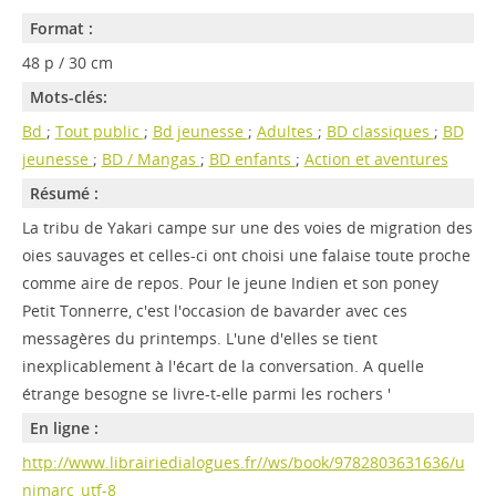
Format :
48 p / 30 cm
Mots-clés:
Bd
;
Tout public
;
Bd jeunesse
;
Adultes
;
BD classiques
;
BD
jeunesse
;
BD / Mangas
;
BD enfants
;
Action et aventures
Résumé :
La tribu de Yakari campe sur une des voies de migration des
oies sauvages et celles-ci ont choisi une falaise toute proche
comme aire de repos. Pour le jeune Indien et son poney
Petit Tonnerre, c'est l'occasion de bavarder avec ces
messagères du printemps. L'une d'elles se tient
inexplicablement à l'écart de la conversation. A quelle
étrange besogne se livre-t-elle parmi les rochers '
En ligne :
http://www.librairiedialogues.fr//ws/book/9782803631636/u
nimarc_utf-8