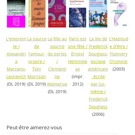
L'emprein
La source
La fille au
Paris est
La Vie de
L'Habitud
te
/
de
sourire
une fête
/
Frederick
e d'être
/
Alexandri
l'amour-
de perles
Ernest
Douglass,
Flannery
a
propre
/
/
Hemingw
esclave
O'connor
Marzano-
Toni
Clemanti
ay
américain
(2003)
Lesnevich
Morrison
ne
(impr.
, écrite
(DL 2019)
(DL 2019)
Wamariya
2012)
par lui-
(DL 2019)
même
/
Frederick
Douglass
(2006)
Peut-être aimerez-vous