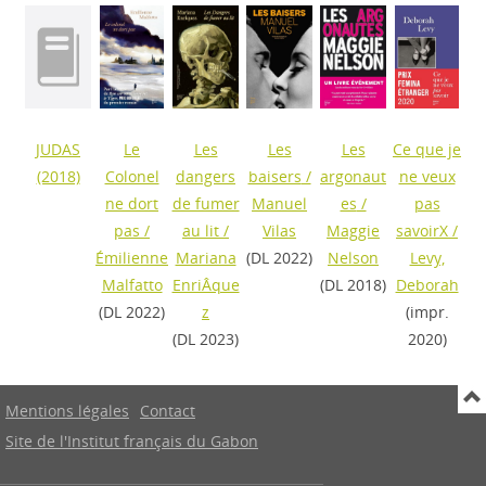
JUDAS
Le
Les
Les
Les
Ce que je
(2018)
Colonel
dangers
baisers
/
argonaut
ne veux
ne dort
de fumer
Manuel
es
/
pas
pas
/
au lit
/
Vilas
Maggie
savoirX
/
Émilienne
Mariana
(DL 2022)
Nelson
Levy,
Malfatto
EnriÂque
(DL 2018)
Deborah
(DL 2022)
z
(impr.
(DL 2023)
2020)
Mentions légales
Contact
Site de l'Institut français du Gabon