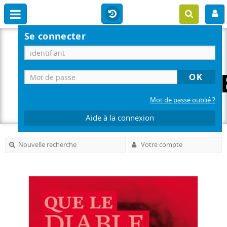
Se connecter
Mot de passe oublié ?
Aide à la connexion
Nouvelle recherche
Votre compte